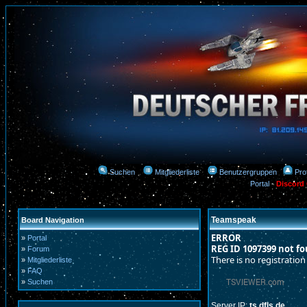
Suchen
Mitgliederliste
Benutzergruppen
Prof
Portal
-
Discord
Teamspeak
Board Navigation
ERROR
»
Portal
REG ID 1097399 not f
»
Forum
There is no registration
»
Mitgliederliste
»
FAQ
»
Suchen
Server IP:
ts.dfls.de