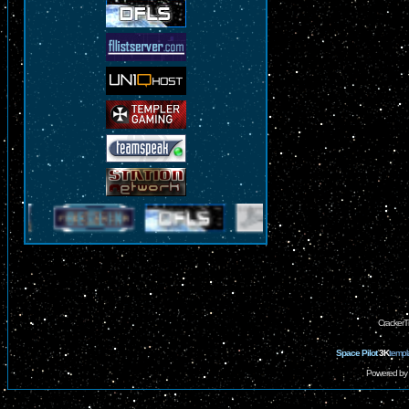
CrackerT
Space Pilot
3K
templ
Powered by