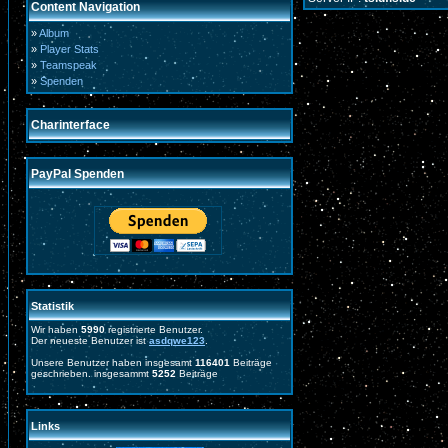
Content Navigation
»
Album
»
Player Stats
»
Teamspeak
»
Spenden
Charinterface
PayPal Spenden
Statistik
Wir haben
5990
registrierte Benutzer.
Der neueste Benutzer ist
asdqwe123
.
Unsere Benutzer haben insgesamt
116401
Beiträge
geschrieben. insgesammt
5252
Beiträge
Links