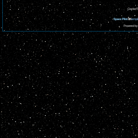
CrackerT
Space Pilot
3K
templ
Powered by