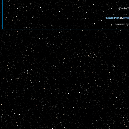
CrackerT
Space Pilot
3K
templ
Powered by