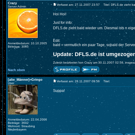
Crazy
Verfasst am: 27.11.2007 23:57
Titel: DFLS.de zieht ba
Server Admin
Hoi Hoi!
Just for info:
DFLS.de zieht bald wieder um. Diesmal ists n ei
Edit:
Anmeldedatum: 10.10.2005
bald = vermutlich ein paar Tage, sobald der Serve
Beiträge: 3065
Update: DFLS.de ist umgezogen
Zuletzt bearbeitet von Crazy am 30.11.2007 02:59, insges
Nach oben
[alte_Männer]=Gringo
Verfasst am: 28.11.2007 09:56
Titel:
User
Suppa!
Anmeldedatum: 22.04.2006
Beiträge: 3642
Wohnort: Straubing
Niederbayern