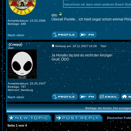
bekommen wir dann einen anderen Board-Style?
dito
Überall Punkte... ich hieß sogar schon einmal Pöi
Anmeldedatum: 15.03.2006
Beiträge: 489
Nach oben
-]Creepy[-
Verfasst am: 29.11.2007 16:28
Titel:
User
Ja Horatio da bist du nicht der einzige!
Gruß: ÖDÖ
Anmeldedatum: 26.05.2007
Beiträge: 787
Wohnort: Hamburg
Nach oben
Beiträge der letzten Zeit anzeige
Deutscher Free
Seite
1
von
4