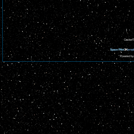
CrackerT
Space Pilot
3K
templ
Powered by