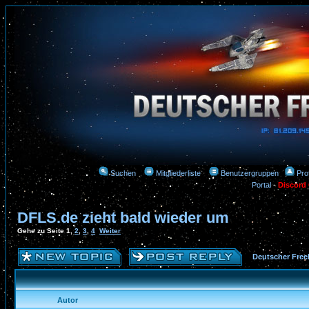
Suchen
Mitgliederliste
Benutzergruppen
Prof
Portal
-
Discord
DFLS.de zieht bald wieder um
Gehe zu Seite
1
,
2
,
3
,
4
Weiter
Deutscher Free
Autor