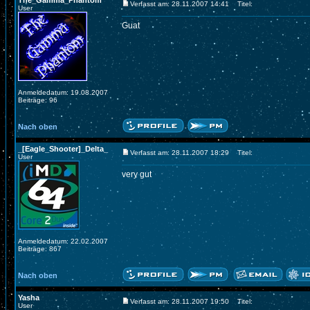
The_Gamma_Phantom
Verfasst am: 28.11.2007 14:41
Titel:
User
Guat
Anmeldedatum: 19.08.2007
Beiträge: 96
Nach oben
_[Eagle_Shooter]_Delta_
Verfasst am: 28.11.2007 18:29
Titel:
User
very gut
Anmeldedatum: 22.02.2007
Beiträge: 867
Nach oben
Yasha
Verfasst am: 28.11.2007 19:50
Titel:
User