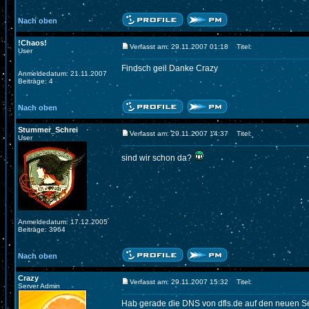
Nach oben
!Chaos!
Verfasst am: 29.11.2007 01:18
Titel:
User
Findsch geil Danke Crazy
Anmeldedatum: 21.11.2007
Beiträge: 4
Nach oben
Stummer_Schrei
Verfasst am: 29.11.2007 14:37
Titel:
User
sind wir schon da?
Anmeldedatum: 17.12.2005
Beiträge: 3964
Nach oben
Crazy
Verfasst am: 29.11.2007 15:32
Titel:
Server Admin
Hab gerade die DNS von dfls.de auf den neuen Se