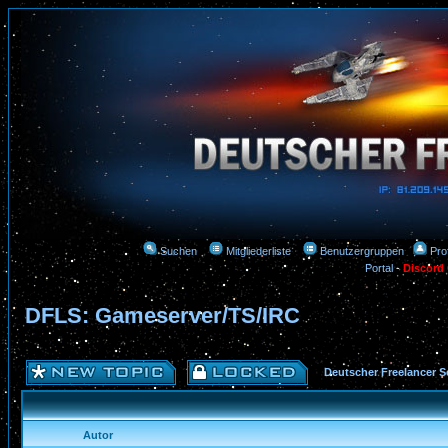
Suchen
Mitgliederliste
Benutzergruppen
Prof
Portal
-
Discord
DFLS: Gameserver/TS/IRC
Deutscher Freelancer S
Autor