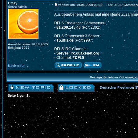
Crazy
Verfasst am: 16.04.2008 09:28
Titel: DFLS: Gameserv
Server Admin
Aus gegebenem Anlass mal eine kleine Zusamme
DFLS Freelancer Gameserver:
-
81.209.145.40
(Port 2302)
DFLS Teamspeak 3 Server:
-
TS.dfls.de
(Port 9987)
Anmeldedatum: 10.10.2005
Beiträge: 3065
DFLS IRC Channel:
-
Server: irc.quakenet.org
- Channel:
#DFLS
Nach oben
Beiträge der letzten Zeit anzeige
Deutscher Freelancer S
Seite
1
von
1