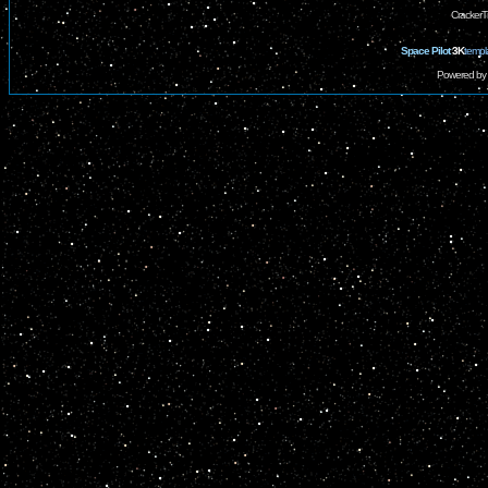
CrackerT
Space Pilot
3K
templ
Powered by