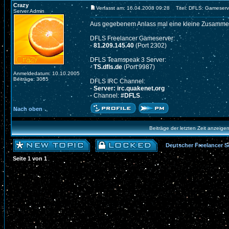
Crazy
Verfasst am: 16.04.2008 09:28
Titel: DFLS: Gameserv
Server Admin
Aus gegebenem Anlass mal eine kleine Zusamme
DFLS Freelancer Gameserver:
-
81.209.145.40
(Port 2302)
DFLS Teamspeak 3 Server:
-
TS.dfls.de
(Port 9987)
Anmeldedatum: 10.10.2005
Beiträge: 3065
DFLS IRC Channel:
-
Server: irc.quakenet.org
- Channel:
#DFLS
Nach oben
Beiträge der letzten Zeit anzeige
Deutscher Freelancer S
Seite
1
von
1