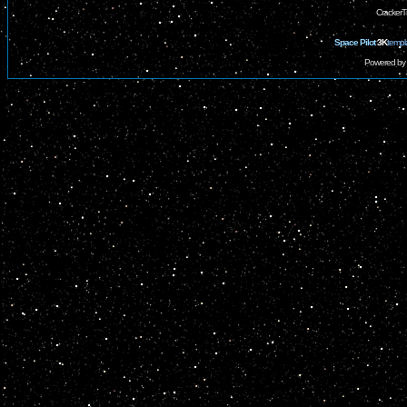
CrackerT
Space Pilot
3K
templ
Powered by