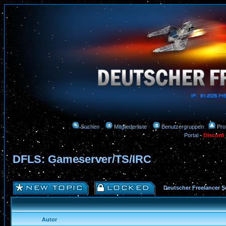
Suchen
Mitgliederliste
Benutzergruppen
Prof
Portal
-
Discord
DFLS: Gameserver/TS/IRC
Deutscher Freelancer S
Autor