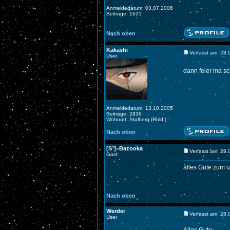
Anmeldedatum: 03.07.2006
Beiträge: 1621
Nach oben
Kakashi
Verfasst am: 28
User
dann feier ma s
Anmeldedatum: 13.10.2005
Beiträge: 2836
Wohnort: Stolberg (Rhld.)
Nach oben
[S³]=Bazooka
Verfasst am: 28
Gast
alles Gute zum 
Nach oben
Werder
Verfasst am: 28
User