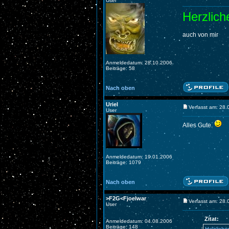
User
Herzlic
auch von mir
Anmeldedatum: 28.10.2006
Beiträge: 58
Nach oben
Uriel
Verfasst am: 28
User
Alles Gute.
Anmeldedatum: 19.01.2006
Beiträge: 1079
Nach oben
>F2G<Fjoelwar
Verfasst am: 28
User
Zitat:
Anmeldedatum: 04.08.2006
Beiträge: 148