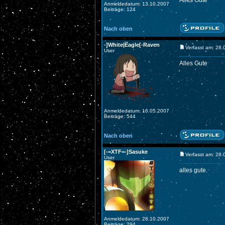
Alles Gute
Anmeldedatum: 13.10.2007
Beiträge: 124
Nach oben
-]White|Eagle[-Raven
Verfasst am: 28
User
Alles Gute
Anmeldedatum: 16.05.2007
Beiträge: 544
Nach oben
[-=XTF=-]Sasuke
Verfasst am: 28
User
alles gute.
Anmeldedatum: 28.10.2007
Beiträge: 294