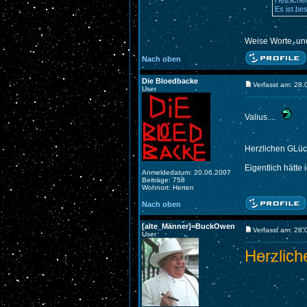
Helzliche
Es ist be
Weise Worte, und
Nach oben
Die Bloedbacke
Verfasst am: 28
User
Valius....
Herzlichen GLü
Eigentlich hätte
Anmeldedatum: 20.06.2007
Beiträge: 758
Wohnort: Herten
Nach oben
[alte_Männer]=BuckOwen
Verfasst am: 28
User
Herzlich