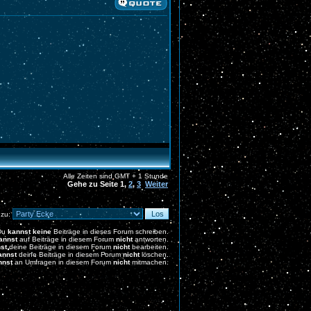
Alle Zeiten sind GMT + 1 Stunde
Gehe zu Seite
1
,
2
,
3
Weiter
 zu:
Du
kannst keine
Beiträge in dieses Forum schreiben.
annst
auf Beiträge in diesem Forum
nicht
antworten.
st
deine Beiträge in diesem Forum
nicht
bearbeiten.
annst
deine Beiträge in diesem Forum
nicht
löschen.
nnst
an Umfragen in diesem Forum
nicht
mitmachen.