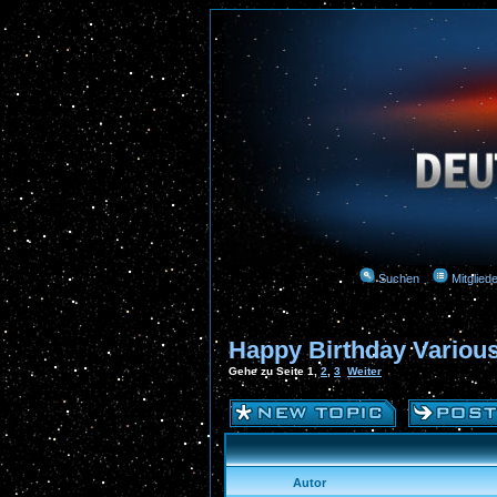
Suchen
Mitgliede
Happy Birthday Various
Gehe zu Seite
1
,
2
,
3
Weiter
Autor