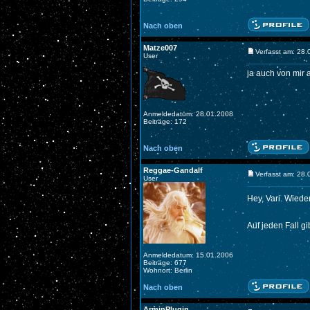
Nach oben
Matze007
Verfasst am: 28
User
ja auch von mir a
Anmeldedatum: 28.01.2008
Beiträge: 172
Nach oben
Reggae-Gandalf
Verfasst am: 28
User
Hey, Vari. Wiede
Auf jeden Fall gi
Anmeldedatum: 15.01.2006
Beiträge: 677
Wohnort: Berlin
Nach oben
ArminPlugin