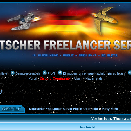
rliste
Benutzergruppen
Profil
Einloggen, um private Nachrichten zu lesen
Portal
-
Discord Community
-
Album
-
Player Stats
!
Deutscher Freelancer Server Foren-Übersicht
»
Party Ecke
Vorheriges Thema a
Nachricht