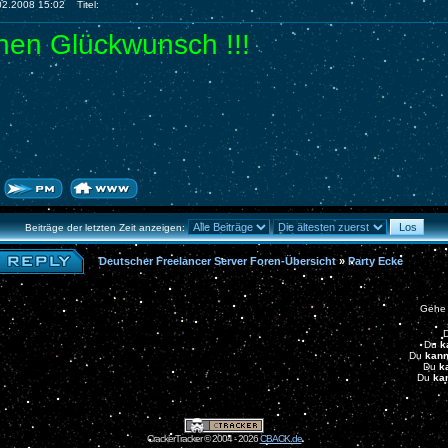
.02.2008 15:02
Titel:
chen Glückwunsch !!!
Beiträge der letzten Zeit anzeigen:
Deutscher Freelancer Server Foren-Übersicht
»
Party Ecke
Gehe
Du
k
Du
kann
Du
k
Du
ka
CrackerTracker © 2004 - 2026
CBACK.de