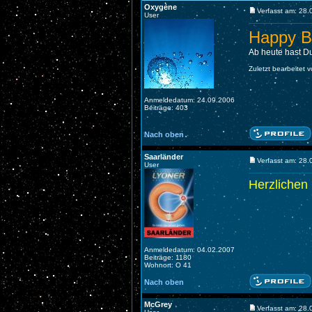
Oxygène
Verfasst am: 28
User
Happy Bi
Ab heute hast Du
Zuletzt bearbeitet
Anmeldedatum: 24.09.2006
Beiträge: 403
Nach oben
Saarländer
Verfasst am: 28
User
Herzlichen
Anmeldedatum: 04.02.2007
Beiträge: 1180
Wohnort: O 41
Nach oben
McGrey
Verfasst am: 28