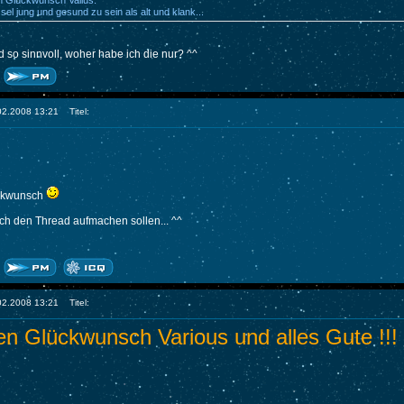
n Glückwunsch Valius:
ssel jung und gesund zu sein als alt und klank...
 so sinnvoll, woher habe ich die nur? ^^
.02.2008 13:21
Titel:
ckwunsch
 ich den Thread aufmachen sollen... ^^
.02.2008 13:21
Titel:
en Glückwunsch Various und alles Gute !!!