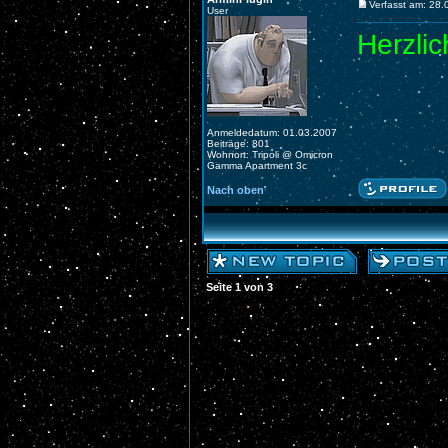
Verfasst am: 28
User
Herzli
Anmeldedatum: 01.03.2007
Beiträge: 801
Wohnort: Tripoli @ Omicron
Gamma Apartment 3c
Nach oben
Seite
1
von
3