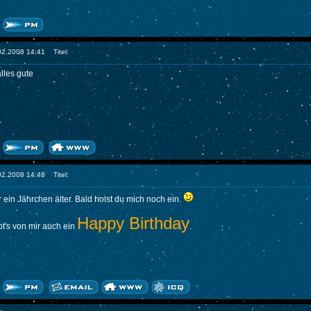
.02.2008 14:41
Titel:
lles gute
.02.2008 14:48
Titel:
r ein Jährchen älter. Bald holst du mich noch ein.
Happy Birthday
bt's von mir auch ein
.