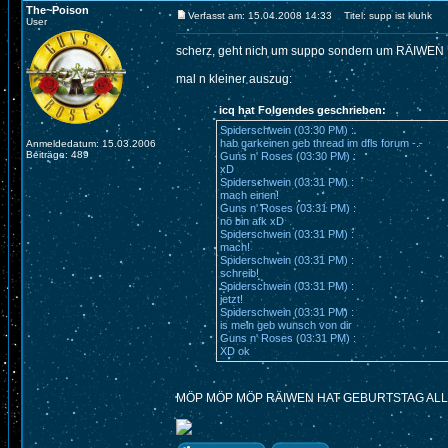
The~Poison
Verfasst am: 15.04.2008 14:33
Titel: supp ist kluhk
User
scherz, geht nich um suppo sondern um RÄIWEN
mal n kleiner auszug:
icq hat Folgendes geschrieben:
Spiderschwein (03:30 PM) :
hab garkeinen geb thread im dfls forum -.-
Anmeldedatum: 15.03.2006
Beiträge: 489
Guns n' Roses (03:30 PM) :
xD
Spiderschwein (03:31 PM) :
mach einen!
Guns n' Roses (03:31 PM) :
nö bin afk xD
Spiderschwein (03:31 PM) :
mach!
Spiderschwein (03:31 PM) :
schreib!
Spiderschwein (03:31 PM) :
jetzt!
Spiderschwein (03:31 PM) :
is mein geb wunsch von dir
Guns n' Roses (03:31 PM) :
XD ok
MÖP MÖP MÖP RÄIWEN HAT GEBURTSTAG AL