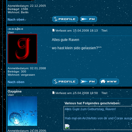
Anmeldedatum: 22.12.2005
Beiträge: 1588
Wohnort: Berlin
Nach oben
->->->J<-<
Verfasst am: 15.04.2008 18:13
Titel:
User
Alles gute Raven
wo hast klein sido gelassen?^^
Anmeldedatum: 02.01.2008
Beiträge: 300
Wohnort: vergessen
Nach oben
Oxygène
Verfasst am: 15.04.2008 19:59
Titel:
User
Various hat Folgendes geschrieben:
Alles Gute zum Geburtstag, Raven!
Hab mal ein Archivfoto von dir und Corax aus
Anmeldedatum: 24.09.2006