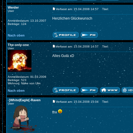
Werder
Verfasst am: 15.04.2008 14:57
Titel:
User
Herzlichen Glückwunsch
Anmeldedatum: 13.10.2007
Beiträge: 124
Nach oben
The-only-one
Verfasst am: 15.04.2008 14:57
Titel:
User
Alles Gutä xD
Anmeldedatum: 01.03.2006
Beiträge: 523
Wohnort: Nähe von Ulm
Nach oben
-]White|Eagle[-Raven
Verfasst am: 15.04.2008 15:04
Titel:
User
thx