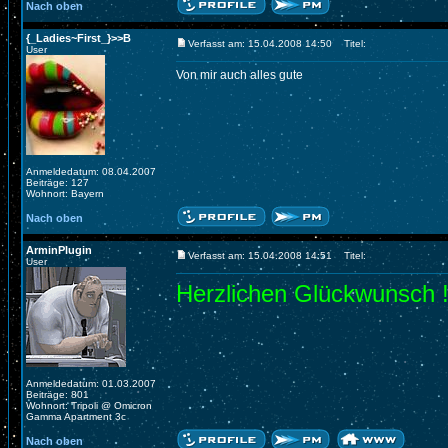
Nach oben
{_Ladies~First_}>>B
Verfasst am: 15.04.2008 14:50
Titel:
User
Von mir auch alles gute
Anmeldedatum: 08.04.2007
Beiträge: 127
Wohnort: Bayern
Nach oben
ArminPlugin
Verfasst am: 15.04.2008 14:51
Titel:
User
Herzlichen Glückwunsch !
Anmeldedatum: 01.03.2007
Beiträge: 801
Wohnort: Tripoli @ Omicron
Gamma Apartment 3c
Nach oben