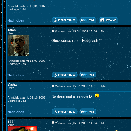
Anmeldedatum: 16.05.2007
Beiträge: 544
Nach oben
Talos
Verfasst am: 15.04.2008 15:56
Titel:
User
Glückwunsch olles Federvieh ^^
Anmeldedatum: 16.03.2008
Beiträge: 275
Nach oben
Yasha
Verfasst am: 15.04.2008 16:01
Titel:
User
Na dann mal alles gute Dir
Anmeldedatum: 02.10.2007
Beiträge: 252
Nach oben
???
Verfasst am: 15.04.2008 16:34
Titel:
User