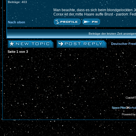
Beiträge: 403
Man beachte, dass es sich beim blondgelockten 
Corax ist der mitte Haare auffe Brust - pardon: Fed
Nach oben
Beiträge der letzten Zeit anzeige
Deutscher Free
Seite
1
von
3
CrackerT
Space Pilot
3K
templ
Powered by