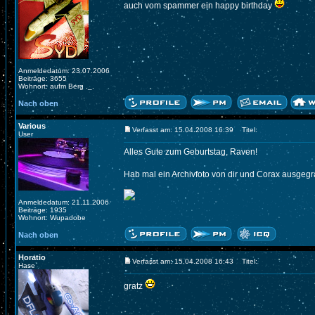
auch vom spammer ein happy birthday
Anmeldedatum: 23.07.2006
Beiträge: 3655
Wohnort: aufm Berg ._.
Nach oben
Various
Verfasst am: 15.04.2008 16:39
Titel:
User
Alles Gute zum Geburtstag, Raven!
Hab mal ein Archivfoto von dir und Corax ausge
Anmeldedatum: 21.11.2006
Beiträge: 1935
Wohnort: Wupadobe
Nach oben
Horatio
Verfasst am: 15.04.2008 16:43
Titel:
Hase
gratz