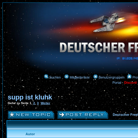
Suchen
Mitgliederliste
Benutzergruppen
Prof
Portal
-
Discord
supp ist kluhk
Gehe zu Seite
1
,
2
,
3
Weiter
Deutscher Free
Autor