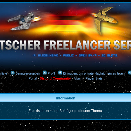
rliste
Benutzergruppen
Profil
Einloggen, um private Nachrichten zu lesen
Portal
-
Discord Community
-
Album
-
Player Stats
Information
Es existieren keine Beiträge zu diesem Thema.