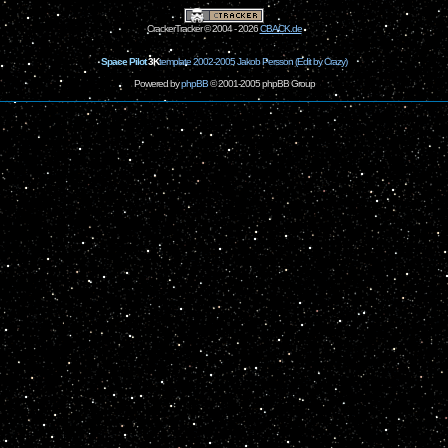
CrackerTracker © 2004 - 2026
CBACK.de
Space Pilot
3K
template 2002-2005 Jakob Persson (Edit by Crazy)
Powered by
phpBB
© 2001-2005 phpBB Group