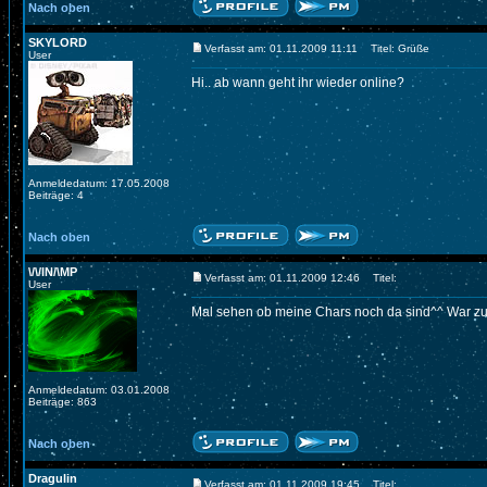
Nach oben
SKYLORD
Verfasst am: 01.11.2009 11:11
Titel: Grüße
User
Hi.. ab wann geht ihr wieder online?
Anmeldedatum: 17.05.2008
Beiträge: 4
Nach oben
\/\/lN/\MP
Verfasst am: 01.11.2009 12:46
Titel:
User
Mal sehen ob meine Chars noch da sind^^ War zu 
Anmeldedatum: 03.01.2008
Beiträge: 863
Nach oben
Dragulin
Verfasst am: 01.11.2009 19:45
Titel: