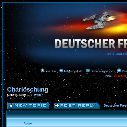
Suchen
Mitgliederliste
Benutzergruppen
Prof
Portal
-
Discord
Charlöschung
Gehe zu Seite
1
,
2
Weiter
Deutscher Free
Autor