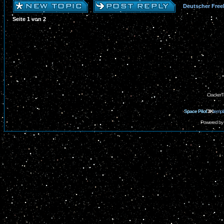
Deutscher Free
Seite
1
von
2
CrackerT
Space Pilot
3K
templ
Powered by