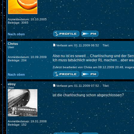
Anmeldedatum: 10.10.2005
Beiträge: 3065
Nach oben
Chriss
Verfasst am: 01.11.2009 06:52
Titel:
User
Also nu ist es soweit ... Charlöschung und der Serve
Anmeldedatum: 10.09.2009
Ich muss tatsächlich wieder RL machen... aber w
Beiträge: 204
Zuletzt bearbeitet von Chriss am 09.12.2009 20:48, insges
Nach oben
elroy
Verfasst am: 01.11.2009 07:52
Titel:
User
ist die charlöschung schon abgeschlossen?
Anmeldedatum: 19.01.2008
Beiträge: 152