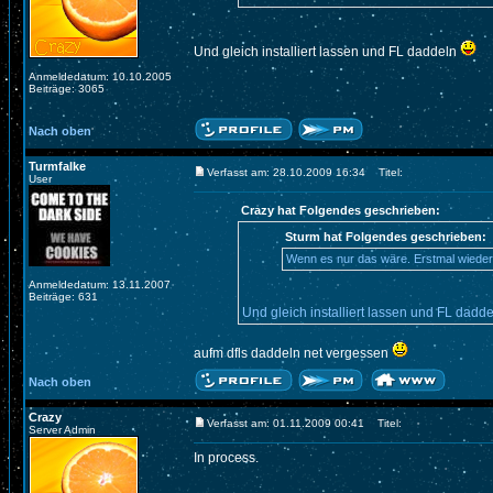
Und gleich installiert lassen und FL daddeln
Anmeldedatum: 10.10.2005
Beiträge: 3065
Nach oben
Turmfalke
Verfasst am: 28.10.2009 16:34
Titel:
User
Crazy hat Folgendes geschrieben:
Sturm hat Folgendes geschrieben:
Wenn es nur das wäre. Erstmal wieder 
Anmeldedatum: 13.11.2007
Beiträge: 631
Und gleich installiert lassen und FL dadd
aufm dfls daddeln net vergessen
Nach oben
Crazy
Verfasst am: 01.11.2009 00:41
Titel:
Server Admin
In process.