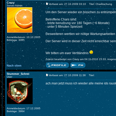
Crazy
Verfasst am: 27.10.2009 03:10
Titel: Charlöschung
Server Admin
Um den Server wieder ein bisschen zu entrümpel
Betroffene Chars sind:
- letzte benutzung vor 180 Tagen (~6 Monate)
- unter 5 Minuten Spielzeit
Desweiteren werden wir nötige Wartungsarbeiten 
Anmeldedatum: 10.10.2005
Beiträge: 3065
Der Server wird in dieser Zeit nicht erreichbar sein
Wir bitten um euer Verständnis
Zuletzt bearbeitet von Crazy am 04.11.2010 15:33, insges
Nach oben
Stummer_Schrei
Verfasst am: 27.10.2009 11:38
Titel:
User
ach man jetzt muss ich wieder alle meine ids raus
Anmeldedatum: 17.12.2005
Beiträge: 3964