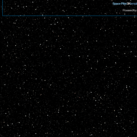
Space Pilot
3K
templ
Powered by