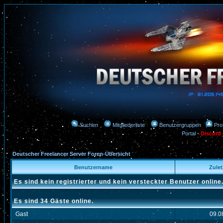
Suchen
Mitgliederliste
Benutzergruppen
Prof
Portal
-
Discord
Deutscher Freelancer Server Foren-Übersicht
Benutzername
Zuletz
Es sind kein registrierter und kein versteckter Benutzer online
Es sind 34 Gäste online.
Gast
09.0