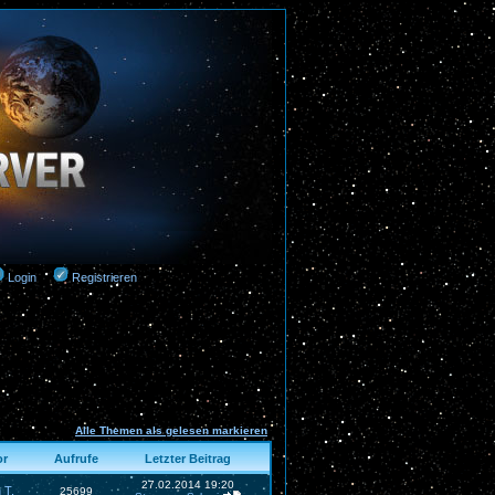
Login
Registrieren
Alle Themen als gelesen markieren
or
Aufrufe
Letzter Beitrag
27.02.2014 19:20
 T.
25699