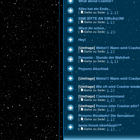
What about Crasher?
Alles hat ein Ende...
[
Gehe zu Seite:
1
,
2
,
3
]
EINE BITTE AN S3RvÄr(r3W
[
Gehe zu Seite:
1
,
2
]
Wisst ihr schon..
[
Gehe zu Seite:
1
,
2
]
Hey!
[Umfrage]
Wette!!! Wann wird Crash
[
Gehe zu Seite:
1
,
2
]
Dynastie - Stunde der Wahrheit
[
Gehe zu Seite:
1
,
2
,
3
]
Poisons Abschied
[Umfrage]
Wette!!! Wann wird Crashe
[Umfrage]
Wie oft wird Crasher wie
[
Gehe zu Seite:
1
,
2
]
[Umfrage]
Clankassenstand
[
Gehe zu Seite:
1
,
2
]
[Umfrage]
Poison oder Crasher plöt?
[
Gehe zu Seite:
1
,
2
]
Poisons Rückkehr! Die Sensation!
[
Gehe zu Seite:
1
,
2
]
beste forum überhaupt!^^
[
Gehe zu Seite:
1
,
2
]