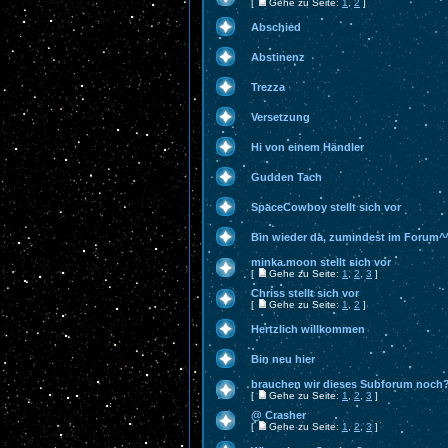
[
Gehe zu Seite:
1
,
2
]
Abschied
Abstinenz
Trezza
Versetzung
Hi von einem Händler
Gudden Tach
SpaceCowboy stellt sich vor
Bin wieder da, zumindest im Forum^
minka.moon stellt sich vor
[
Gehe zu Seite:
1
,
2
,
3
]
Chriss stellt sich vor
[
Gehe zu Seite:
1
,
2
]
Hertzlich willkommen
Bin neu hier
brauchen wir dieses Subforum noch
[
Gehe zu Seite:
1
,
2
,
3
]
@ Crasher
[
Gehe zu Seite:
1
,
2
,
3
]