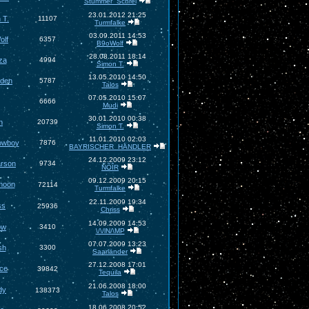
Stummer_Schrei
23.01.2012 21:25
 T.
11107
Turmfalke
03.09.2011 14:53
olf
6357
B9oWolf
28.08.2011 18:14
za
4994
Simon T.
13.05.2010 14:50
rden
5787
Talos
07.05.2010 15:07
6666
Mudi
30.01.2010 00:38
n
20739
Simon T.
11.01.2010 02:03
owboy
7876
BAYRISCHER_HÄNDLER
24.12.2009 23:12
arson
9734
ÑÕÎR
09.12.2009 20:15
moon
72114
Turmfalke
22.11.2009 19:34
ss
25936
Chriss
14.09.2009 14:53
ow
3410
\/\/lN/\MP
07.07.2009 13:23
sh
3300
Saarländer
27.12.2008 17:01
ace
39842
Tequila
21.06.2008 18:00
dy
138373
Talos
18.06.2008 20:52