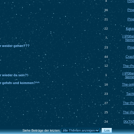
4
P!n
P!n
36
P!n
21
Kaka
22
/-\P0the
7
Neme
er weider gehen???
P!n
23
Cras
44
12
The~Po
/-\P0the
r wieder da sein?!
1
Neme
der gehen und kommen?^^
The-onl
16
Tach
23
The~Po
27
The~Po
25
IXxTN
24
Siehe Beiträge der letzten: