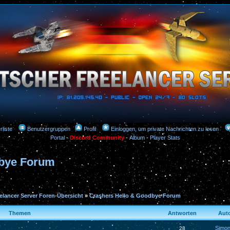
rliste
Benutzergruppen
Profil
Einloggen, um private Nachrichten zu lesen
Portal
-
Discord Community
-
Album
-
Player Stats
dbye Forum
elancer Server Foren-Übersicht
»
Crashers Hello & Goodbye Forum
Themen
Antworten
Aut
Simon
28