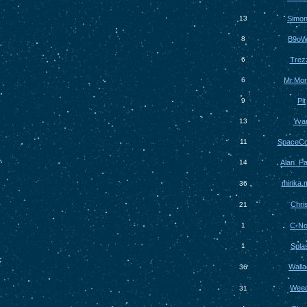
13
Simon
8
B9oW
6
Trez
6
Mr.Mo
9
Pit
13
Yva
11
SpaceC
^
14
Alan_P
minka.
36
Chri
21
1
C-N
1
Spla
?
Wall
36
Wee
31