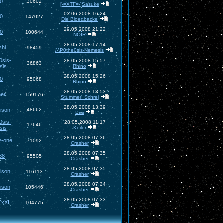
g0
30602
[-=XTF=-]Sasuke
03.06.2008 16:24
g0
147027
Die Bloedbacke
29.05.2008 21:22
g0
100644
ÑÕÎR
28.05.2008 17:14
shi
98459
/-\P0the0sis-Nemesis
0sis-
28.05.2008 15:57
36863
sis
Rhino
28.05.2008 15:26
g0
95068
Rhino
28.05.2008 13:53
her
159176
Stummer_Schrei
28.05.2008 13:39
ison
48662
Bas
0sis-
28.05.2008 11:17
17646
sis
Keiler
28.05.2008 07:36
y-one
71092
Crasher
28.05.2008 07:35
88
95505
Crasher
28.05.2008 07:35
ison
116113
Crasher
28.05.2008 07:34
ison
105446
Crasher
28.05.2008 07:33
TxXI
104775
Crasher