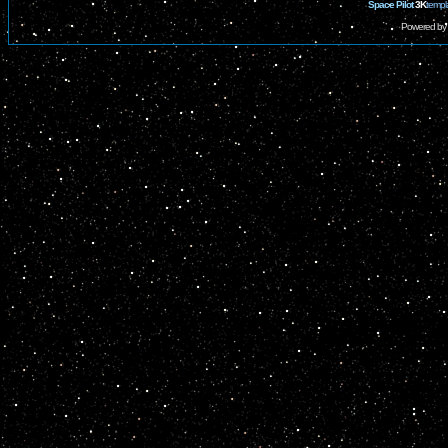
Space Pilot
3K
templ
Powered by