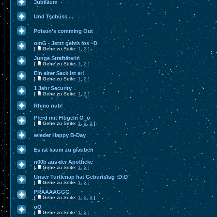
Jubiläum
Und Tschüss ...
Poison's comming Out
omG - Jetzt gehts los =D
[
Gehe zu Seite:
1
,
2
]
Junge Straftäterin
[
Gehe zu Seite:
1
,
2
]
Ein alter Sack ist er!
[
Gehe zu Seite:
1
,
2
]
1 Jahr Security
[
Gehe zu Seite:
1
,
2
]
Rhino nub!
Pferd mit Flügeln O_o
[
Gehe zu Seite:
1
,
2
,
3
]
wieder Happy B-Day
Es ist kaum zu glauben
n00b aus der Apotheke
[
Gehe zu Seite:
1
,
2
]
Unser Turtlenap hat Geburtstag :D:D
[
Gehe zu Seite:
1
,
2
]
PRAAAAGGG
[
Gehe zu Seite:
1
,
2
,
3
]
oO
[
Gehe zu Seite:
1
,
2
]