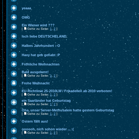
yeaaa
OMG
Ein Wiener wird ???
[
Gehe zu Seite:
1
,
2
]
Isch liebe DEUTSCHELAND
Halbes Jahrhundert :-O
Haxy hat geb gehabt :P
Fröhliche Weihnachten
Bald ausgelernt!
[
Gehe zu Seite:
1
,
2
]
Frohe Weihnacht
EU-Richtlinie 25-2010LW / Frikadellen ab 2010 verboten!
[
Gehe zu Seite:
1
,
2
]
ein Saarländer hat Geburtstag
[
Gehe zu Seite:
1
,
2
]
Oha, unser Server-Methusalem hatte gestern Geburtstag
[
Gehe zu Seite:
1
,
2
]
Ostern fällt aus!
oooooh, nich schon wieder ... :(
[
Gehe zu Seite:
1
,
2
]