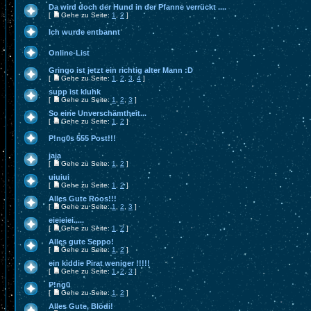
Da wird doch der Hund in der Pfanne verrückt ....
[
Gehe zu Seite:
1
,
2
]
Ich wurde entbannt
Online-List
Gringo ist jetzt ein richtig alter Mann :D
[
Gehe zu Seite:
1
,
2
,
3
,
4
]
supp ist kluhk
[
Gehe zu Seite:
1
,
2
,
3
]
So eine Unverschämtheit...
[
Gehe zu Seite:
1
,
2
]
P!ng0s 555 Post!!!
jaja
[
Gehe zu Seite:
1
,
2
]
uiuiui
[
Gehe zu Seite:
1
,
2
]
Alles Gute Roos!!!
[
Gehe zu Seite:
1
,
2
,
3
]
eieieiei.....
[
Gehe zu Seite:
1
,
2
]
Alles gute Seppo!
[
Gehe zu Seite:
1
,
2
]
ein kiddie Pirat weniger !!!!!
[
Gehe zu Seite:
1
,
2
,
3
]
P!ng0
[
Gehe zu Seite:
1
,
2
]
Alles Gute, Blödi!