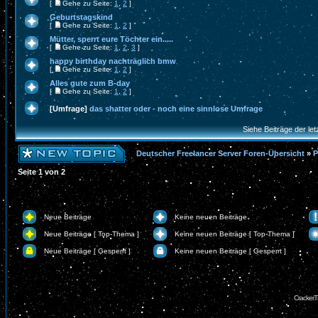
[
Gehe zu Seite:
1
,
2
]
Geburtstagskind
[
Gehe zu Seite:
1
,
2
]
Mütter, sperrt eure Töchter ein.....
[
Gehe zu Seite:
1
,
2
,
3
]
happy birthday nachträglich bmw
[
Gehe zu Seite:
1
,
2
]
Alles gute zum B-day
[
Gehe zu Seite:
1
,
2
]
[Umfrage]
das shatter oder - noch eine sinnlose Umfrage
Siehe Beiträge der let
Deutscher Freelancer Server Foren-Übersicht
»
P
Seite
1
von
2
Neue Beiträge
Keine neuen Beiträge
Neue Beiträge [ Top-Thema ]
Keine neuen Beiträge [ Top-Thema ]
Neue Beiträge [ Gesperrt ]
Keine neuen Beiträge [ Gesperrt ]
CrackerT