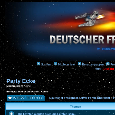
Suchen
Mitgliederliste
Benutzergruppen
Prof
Portal
-
Discord
Party Ecke
Moderatoren
: Keine
Benutzer in diesem Forum: Keine
Deutscher Freelancer Server Foren-Übersicht
»
P
Themen
Die Letzten werden auch die Letzten sein...