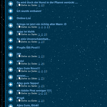
Da wird doch der Hund in der Pfanne verrückt ....
[
Gehe zu Seite:
1
,
2
]
Ich wurde entbannt
Online-List
Gringo ist jetzt ein richtig alter Mann :D
[
Gehe zu Seite:
1
,
2
,
3
,
4
]
supp ist kluhk
[
Gehe zu Seite:
1
,
2
,
3
]
So eine Unverschämtheit...
[
Gehe zu Seite:
1
,
2
]
P!ng0s 555 Post!!!
jaja
[
Gehe zu Seite:
1
,
2
]
uiuiui
[
Gehe zu Seite:
1
,
2
]
Alles Gute Roos!!!
[
Gehe zu Seite:
1
,
2
,
3
]
eieieiei.....
[
Gehe zu Seite:
1
,
2
]
Alles gute Seppo!
[
Gehe zu Seite:
1
,
2
]
ein kiddie Pirat weniger !!!!!
[
Gehe zu Seite:
1
,
2
,
3
]
P!ng0
[
Gehe zu Seite:
1
,
2
]
Alles Gute, Blödi!