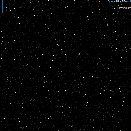
Space Pilot
3K
templ
Powered by