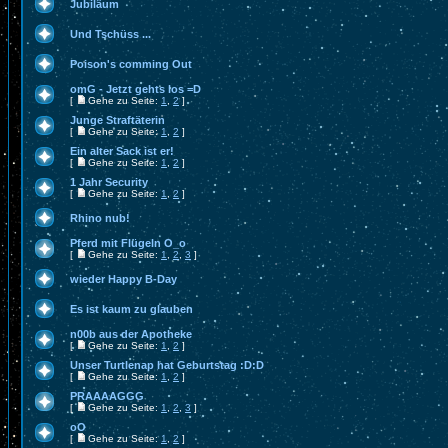
Jubiläum
Und Tschüss ...
Poison's comming Out
omG - Jetzt gehts los =D
[
Gehe zu Seite:
1
,
2
]
Junge Straftäterin
[
Gehe zu Seite:
1
,
2
]
Ein alter Sack ist er!
[
Gehe zu Seite:
1
,
2
]
1 Jahr Security
[
Gehe zu Seite:
1
,
2
]
Rhino nub!
Pferd mit Flügeln O_o
[
Gehe zu Seite:
1
,
2
,
3
]
wieder Happy B-Day
Es ist kaum zu glauben
n00b aus der Apotheke
[
Gehe zu Seite:
1
,
2
]
Unser Turtlenap hat Geburtstag :D:D
[
Gehe zu Seite:
1
,
2
]
PRAAAAGGG
[
Gehe zu Seite:
1
,
2
,
3
]
oO
[
Gehe zu Seite:
1
,
2
]