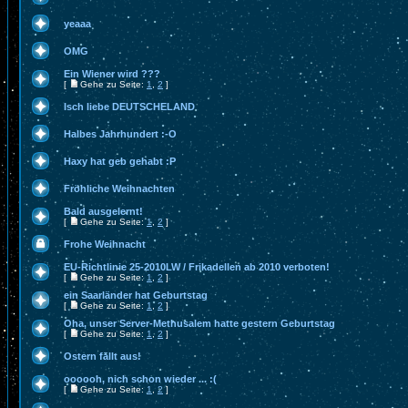
yeaaa
OMG
Ein Wiener wird ???
[
Gehe zu Seite:
1
,
2
]
Isch liebe DEUTSCHELAND
Halbes Jahrhundert :-O
Haxy hat geb gehabt :P
Fröhliche Weihnachten
Bald ausgelernt!
[
Gehe zu Seite:
1
,
2
]
Frohe Weihnacht
EU-Richtlinie 25-2010LW / Frikadellen ab 2010 verboten!
[
Gehe zu Seite:
1
,
2
]
ein Saarländer hat Geburtstag
[
Gehe zu Seite:
1
,
2
]
Oha, unser Server-Methusalem hatte gestern Geburtstag
[
Gehe zu Seite:
1
,
2
]
Ostern fällt aus!
oooooh, nich schon wieder ... :(
[
Gehe zu Seite:
1
,
2
]