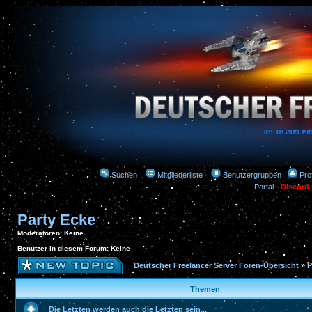
Suchen
Mitgliederliste
Benutzergruppen
Prof
Portal
-
Discord
Party Ecke
Moderatoren
: Keine
Benutzer in diesem Forum: Keine
Deutscher Freelancer Server Foren-Übersicht
»
P
Themen
Die Letzten werden auch die Letzten sein...