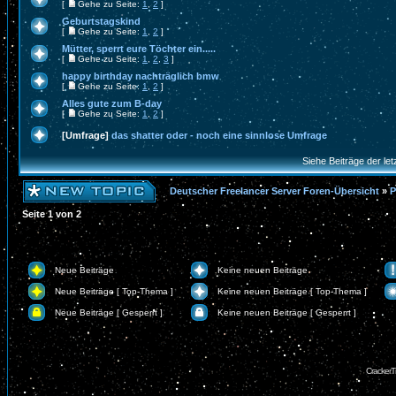
[
Gehe zu Seite:
1
,
2
]
Geburtstagskind
[
Gehe zu Seite:
1
,
2
]
Mütter, sperrt eure Töchter ein.....
[
Gehe zu Seite:
1
,
2
,
3
]
happy birthday nachträglich bmw
[
Gehe zu Seite:
1
,
2
]
Alles gute zum B-day
[
Gehe zu Seite:
1
,
2
]
[Umfrage]
das shatter oder - noch eine sinnlose Umfrage
Siehe Beiträge der let
Deutscher Freelancer Server Foren-Übersicht
»
P
Seite
1
von
2
Neue Beiträge
Keine neuen Beiträge
Neue Beiträge [ Top-Thema ]
Keine neuen Beiträge [ Top-Thema ]
Neue Beiträge [ Gesperrt ]
Keine neuen Beiträge [ Gesperrt ]
CrackerT