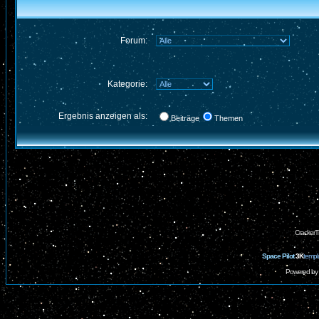
Forum:
Kategorie:
Ergebnis anzeigen als:
Beiträge
Themen
CrackerT
Space Pilot
3K
templ
Powered by