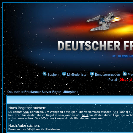
Suchen
Mitgliederliste
Benutzergruppen
Prof
Portal
-
Discord
Deutscher Freelancer Server Foren-Übersicht
Nach Begriffen suchen:
Du kannst
AND
benutzen, um Wörter zu definieren, die vorkommen müssen;
OR
kannst du
benutzen für Wörter, die im Resultat sein können und
NOT
für Wörter, die im Ergebnis nicht
vorkommen sollen. Das *-Zeichen kannst du als Platzhalter benutzen.
Nach Autor suchen:
Benutze das *-Zeichen als Platzhalter