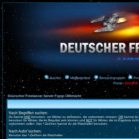
Suchen
Mitgliederliste
Benutzergruppen
Prof
Portal
-
Discord
Deutscher Freelancer Server Foren-Übersicht
Nach Begriffen suchen:
Du kannst
AND
benutzen, um Wörter zu definieren, die vorkommen müssen;
OR
kannst du
benutzen für Wörter, die im Resultat sein können und
NOT
für Wörter, die im Ergebnis nicht
vorkommen sollen. Das *-Zeichen kannst du als Platzhalter benutzen.
Nach Autor suchen:
Benutze das *-Zeichen als Platzhalter