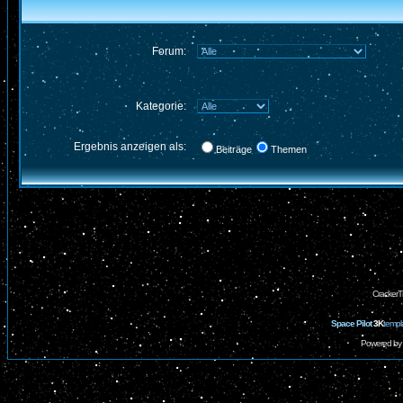
Forum:
Kategorie:
Ergebnis anzeigen als:
Beiträge
Themen
CrackerT
Space Pilot
3K
templ
Powered by