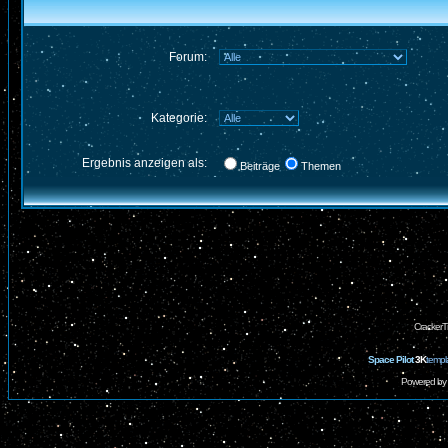
Forum:
Kategorie:
Ergebnis anzeigen als:
Beiträge
Themen
CrackerT
Space Pilot
3K
templ
Powered by