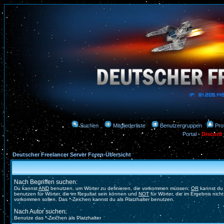
Suchen
Mitgliederliste
Benutzergruppen
Prof
Portal
-
Discord
Deutscher Freelancer Server Foren-Übersicht
Nach Begriffen suchen:
Du kannst
AND
benutzen, um Wörter zu definieren, die vorkommen müssen;
OR
kannst du
benutzen für Wörter, die im Resultat sein können und
NOT
für Wörter, die im Ergebnis nicht
vorkommen sollen. Das *-Zeichen kannst du als Platzhalter benutzen.
Nach Autor suchen:
Benutze das *-Zeichen als Platzhalter