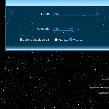
Forum:
Kategorie:
Ergebnis anzeigen als:
Beiträge
Themen
CrackerT
Space Pilot
3K
templ
Powered by