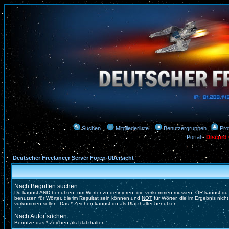
Suchen
Mitgliederliste
Benutzergruppen
Prof
Portal
-
Discord
Deutscher Freelancer Server Foren-Übersicht
Nach Begriffen suchen:
Du kannst
AND
benutzen, um Wörter zu definieren, die vorkommen müssen;
OR
kannst du
benutzen für Wörter, die im Resultat sein können und
NOT
für Wörter, die im Ergebnis nicht
vorkommen sollen. Das *-Zeichen kannst du als Platzhalter benutzen.
Nach Autor suchen:
Benutze das *-Zeichen als Platzhalter