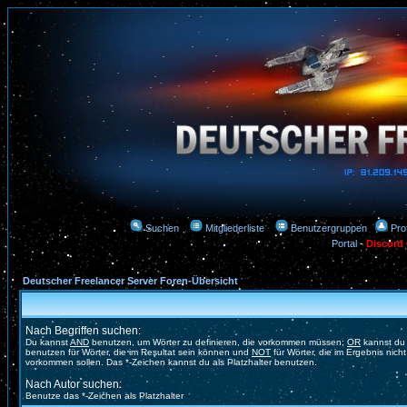
Suchen
Mitgliederliste
Benutzergruppen
Prof
Portal
-
Discord
Deutscher Freelancer Server Foren-Übersicht
Nach Begriffen suchen:
Du kannst
AND
benutzen, um Wörter zu definieren, die vorkommen müssen;
OR
kannst du
benutzen für Wörter, die im Resultat sein können und
NOT
für Wörter, die im Ergebnis nicht
vorkommen sollen. Das *-Zeichen kannst du als Platzhalter benutzen.
Nach Autor suchen:
Benutze das *-Zeichen als Platzhalter