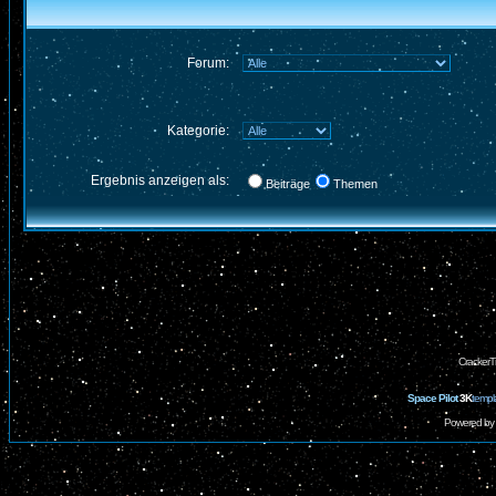
Forum:
Kategorie:
Ergebnis anzeigen als:
Beiträge
Themen
CrackerT
Space Pilot
3K
templ
Powered by