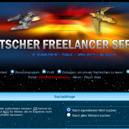
rliste
Benutzergruppen
Profil
Einloggen, um private Nachrichten zu lesen
Portal
-
Discord Community
-
Album
-
Player Stats
Suchabfrage
, die vorkommen müssen;
OR
kannst du
Nach irgendeinem Wort suchen
und
NOT
für Wörter, die im Ergebnis nicht
tzhalter benutzen.
Nach allen Wörtern suchen