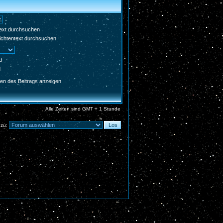
Text durchsuchen
chtentext durchsuchen
d
d
en des Beitrags anzeigen
Alle Zeiten sind GMT + 1 Stunde
 zu: