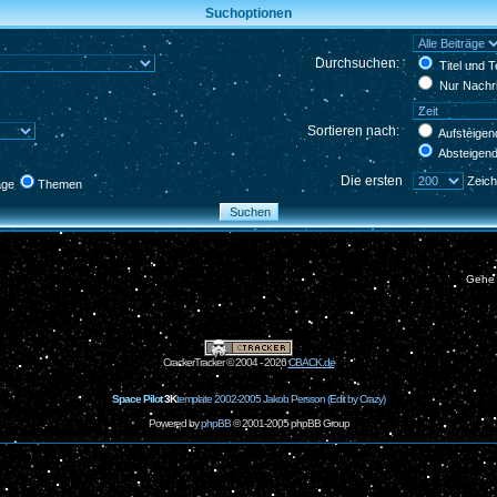
Suchoptionen
Durchsuchen:
Titel und 
Nur Nachri
Sortieren nach:
Aufsteigen
Absteigen
Die ersten
Zeich
äge
Themen
Gehe
CrackerTracker © 2004 - 2026
CBACK.de
Space Pilot
3K
template 2002-2005 Jakob Persson (Edit by Crazy)
Powered by
phpBB
© 2001-2005 phpBB Group