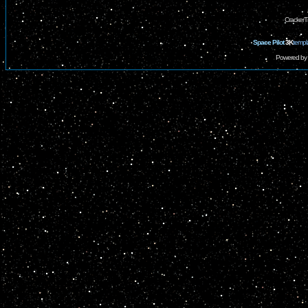
CrackerT
Space Pilot
3K
templ
Powered by