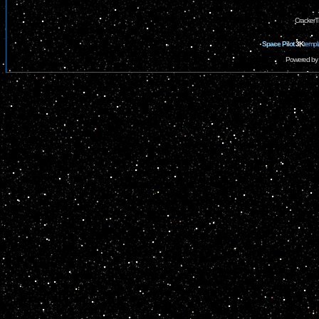
CrackerT
Space Pilot
3K
templ
Powered by