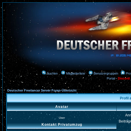
Suchen
Mitgliederliste
Benutzergruppen
Prof
Portal
-
Discord
Deutscher Freelancer Server Foren-Übersicht
Profil
Avatar
An
User
Beiträg
Kontakt Privatumzug