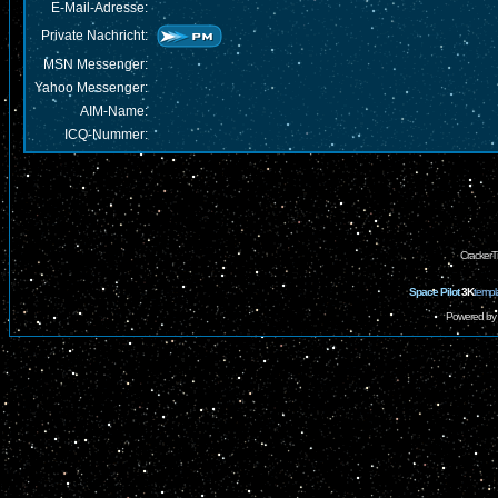
E-Mail-Adresse:
Private Nachricht:
MSN Messenger:
Yahoo Messenger:
AIM-Name:
ICQ-Nummer:
CrackerT
Space Pilot
3K
templ
Powered by