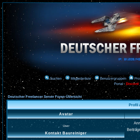
Suchen
Mitgliederliste
Benutzergruppen
Prof
Portal
-
Discord
Deutscher Freelancer Server Foren-Übersicht
Profil
Avatar
An
User
Beiträg
Kontakt Baureiniger