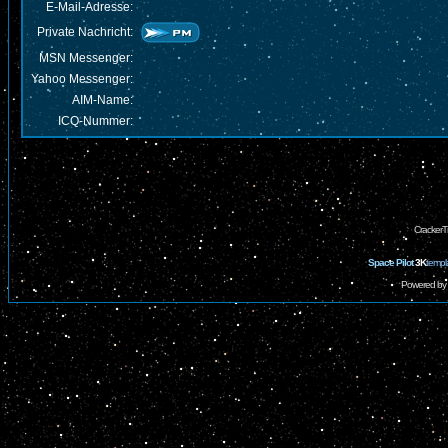
E-Mail-Adresse:
Private Nachricht:
MSN Messenger:
Yahoo Messenger:
AIM-Name:
ICQ-Nummer:
CrackerT
Space Pilot
3K
templ
Powered by