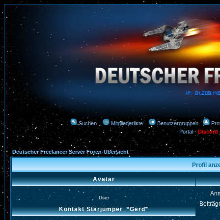
Suchen
Mitgliederliste
Benutzergruppen
Prof
Portal
-
Discord
Deutscher Freelancer Server Foren-Übersicht
Profil an
Avatar
An
User
Beiträg
Kontakt Starjumper_*Gerd*