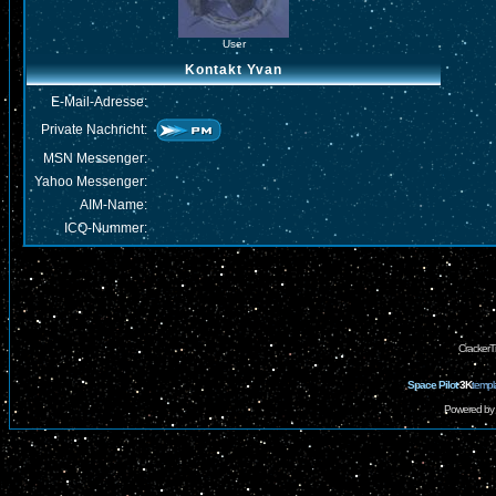
User
Kontakt Yvan
E-Mail-Adresse:
Private Nachricht:
MSN Messenger:
Yahoo Messenger:
AIM-Name:
ICQ-Nummer:
CrackerT
Space Pilot
3K
templ
Powered by