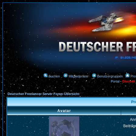
Suchen
Mitgliederliste
Benutzergruppen
Prof
Portal
-
Discord
Deutscher Freelancer Server Foren-Übersicht
Pr
Avatar
An
Beiträg