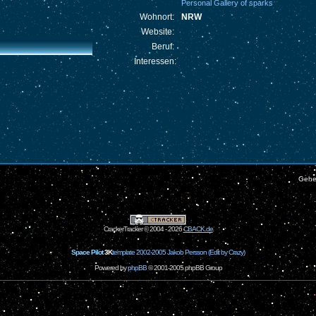
Personal Gallery of sparks
Wohnort:
NRW
Website:
Beruf:
Interessen:
Gehe
CrackerTracker © 2004 - 2026
CBACK.de
Space Pilot
3K
template 2002-2005 Jakob Persson (Edit by Crazy)
Powered by
phpBB
© 2001-2005 phpBB Group