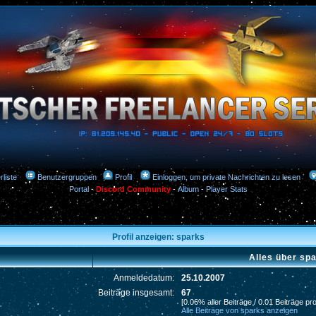
rliste
Benutzergruppen
Profil
Einloggen, um private Nachrichten zu lesen
Portal
-
Discord Community
-
Album
-
Player Stats
Profil anzeigen: sparks
Alles über sp
Anmeldedatum:
25.10.2007
Beiträge insgesamt:
67
[0.06% aller Beiträge / 0.01 Beiträge pr
Alle Beiträge von sparks anzeigen