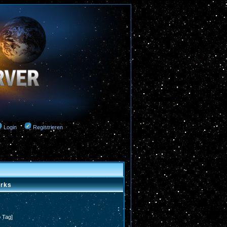
Login
Registrieren
arks
o Tag]