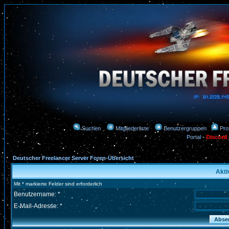
Suchen
Mitgliederliste
Benutzergruppen
Prof
Portal
-
Discord
Deutscher Freelancer Server Foren-Übersicht
Akti
Mit * markierte Felder sind erforderlich
Benutzername: *
E-Mail-Adresse: *