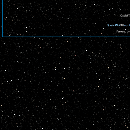
CrackerT
Space Pilot
3K
templ
Powered by