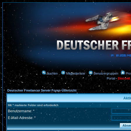
Suchen
Mitgliederliste
Benutzergruppen
Prof
Portal
-
Discord
Deutscher Freelancer Server Foren-Übersicht
Akti
Mit * markierte Felder sind erforderlich
Benutzername: *
E-Mail-Adresse: *