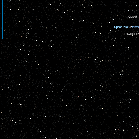
CrackerT
Space Pilot
3K
templ
Powered by