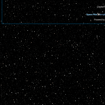
CrackerT
Space Pilot
3K
templ
Powered by