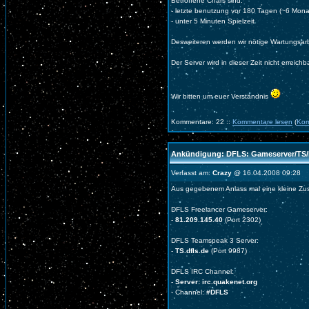
Betroffene Chars sind:
- letzte benutzung vor 180 Tagen (~6 Mona
- unter 5 Minuten Spielzeit
Desweiteren werden wir nötige Wartungsar
Der Server wird in dieser Zeit nicht erreichb
Wir bitten um euer Verständnis
Kommentare: 22 ::
Kommentare lesen
(
Kom
Ankündigung: DFLS: Gameserver/TS/
Verfasst am:
Crazy
@ 16.04.2008 09:28
Aus gegebenem Anlass mal eine kleine Z
DFLS Freelancer Gameserver:
-
81.209.145.40
(Port 2302)
DFLS Teamspeak 3 Server:
-
TS.dfls.de
(Port 9987)
DFLS IRC Channel:
-
Server: irc.quakenet.org
- Channel:
#DFLS