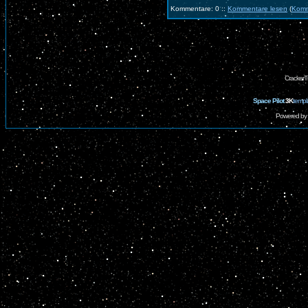
Kommentare: 0 ::
Kommentare lesen
(
Komm
CrackerT
Space Pilot
3K
templ
Powered by