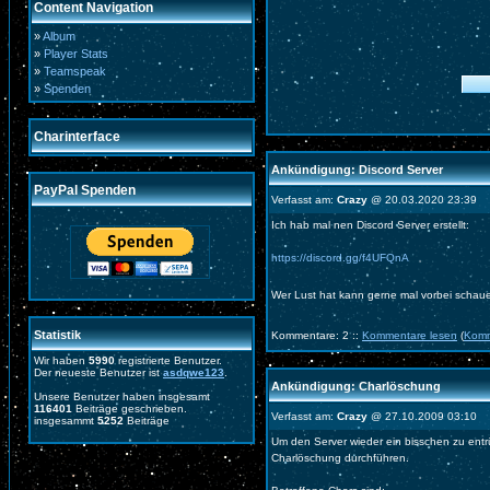
Content Navigation
»
Album
»
Player Stats
»
Teamspeak
»
Spenden
Charinterface
Ankündigung: Discord Server
PayPal Spenden
Verfasst am:
Crazy
@ 20.03.2020 23:39
Ich hab mal nen Discord Server erstellt:
https://discord.gg/f4UFQnA
Wer Lust hat kann gerne mal vorbei schau
Statistik
Kommentare: 2 ::
Kommentare lesen
(
Komm
Wir haben
5990
registrierte Benutzer.
Der neueste Benutzer ist
asdqwe123
.
Ankündigung: Charlöschung
Unsere Benutzer haben insgesamt
116401
Beiträge geschrieben.
Verfasst am:
Crazy
@ 27.10.2009 03:10
insgesammt
5252
Beiträge
Um den Server wieder ein bisschen zu ent
Charlöschung durchführen.