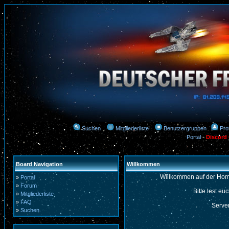
Suchen
Mitgliederliste
Benutzergruppen
Prof
Portal
-
Discord
Board Navigation
Willkommen
Willkommen auf der Hom
»
Portal
»
Forum
Bitte lest eu
»
Mitgliederliste
»
FAQ
Server
»
Suchen