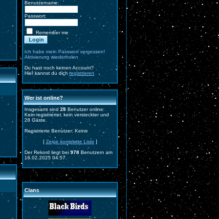
Benutzername:
Passwort:
Remember me
Ich habe mein Passwort vergessen!
Aktivierung wiederholen
Du hast noch keinen Account?
Hier kannst du dich
registrieren
Wer ist online?
Insgesamt sind
28
Benutzer online:
Kein registrierter, kein versteckter und
28 Gäste.
Registrierte Benutzer: Keine
[
Zeige komplette Liste
]
Der Rekord liegt bei
978
Benutzern am
16.02.2025 04:57.
Clans