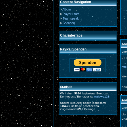
Content Navigation
»
Album
»
Player Stats
»
Teamspeak
»
Spenden
Charinterface
Ank
PayPal Spenden
Ver
Ich 
htt
Wer
Statistik
Kom
Wir haben
5990
registrierte Benutzer.
Der neueste Benutzer ist
asdqwe123
.
Ank
Unsere Benutzer haben insgesamt
116401
Beiträge geschrieben.
Ver
insgesammt
5252
Beiträge
Um 
Cha