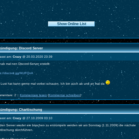
ündigung: Discord Server
fasst am:
Crazy
@ 20.03.2020 23:39
hab mal nen Discord Server erstellt:
ps://discord.gg/f4UFQnA
 Lust hat kann gerne mal vorbei schauen. Ich bin auch ab und an mal da
mentare: 2 ::
Kommentare lesen
(
Kommentar schreiben
)
ündigung: Charlöschung
fasst am:
Crazy
@ 27.10.2009 03:10
den Server wieder ein bisschen zu entrümpeln werden wir am Sonntag (1.11.2009) die nächste
rlöschung durchführen.