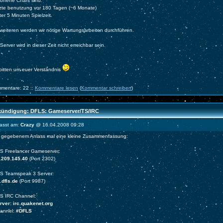
offene Chars sind:
etzte benutzung vor 180 Tagen (~6 Monate)
ter 5 Minuten Spielzeit
weiteren werden wir nötige Wartungsarbeiten durchführen.
Server wird in dieser Zeit nicht erreichbar sein.
 bitten um euer Verständnis
mentare: 22 ::
Kommentare lesen
(
Kommentar schreiben
)
ündigung: DFLS: Gameserver/TS/IRC
fasst am:
Crazy
@ 16.04.2008 09:28
 gegebenem Anlass mal eine kleine Zusammenfassung:
S Freelancer Gameserver:
.209.145.40
(Port 2302)
S Teamspeak 3 Server:
.dfls.de
(Port 9987)
S IRC Channel:
ver: irc.quakenet.org
hannel:
#DFLS