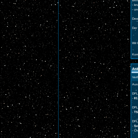
Betr
- l
- un
Des
Der 
Wir
Kom
Ank
Ver
Aus
DFL
-
81
DFL
-
TS
DFL
-
Ser
- C