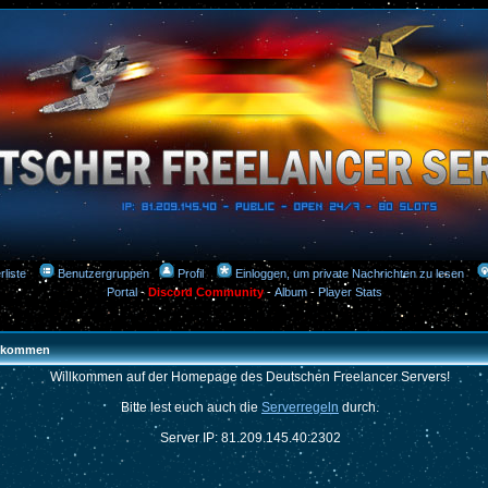
rliste
Benutzergruppen
Profil
Einloggen, um private Nachrichten zu lesen
Portal
-
Discord Community
-
Album
-
Player Stats
llkommen
Willkommen auf der Homepage des Deutschen Freelancer Servers!
Bitte lest euch auch die
Serverregeln
durch.
Server IP: 81.209.145.40:2302