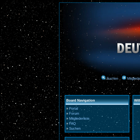
Suchen
Mitgliede
Board Navigation
Wi
»
Portal
»
Forum
»
Mitgliederliste
»
FAQ
»
Suchen