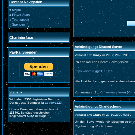
Content Navigation
»
Album
»
Player Stats
»
Teamspeak
»
Spenden
Charinterface
Ankündigung: Discord Server
PayPal Spenden
Verfasst am:
Crazy
@ 20.03.2020 23:39
Ich hab mal nen Discord Server erstellt:
https://discord.gg/f4UFQnA
Wer Lust hat kann gerne mal vorbei schau
Statistik
Kommentare: 2 ::
Kommentare lesen
(
Komm
Wir haben
5990
registrierte Benutzer.
Der neueste Benutzer ist
asdqwe123
.
Ankündigung: Charlöschung
Unsere Benutzer haben insgesamt
116401
Beiträge geschrieben.
Verfasst am:
Crazy
@ 27.10.2009 03:10
insgesammt
5252
Beiträge
Um den Server wieder ein bisschen zu ent
Charlöschung durchführen.