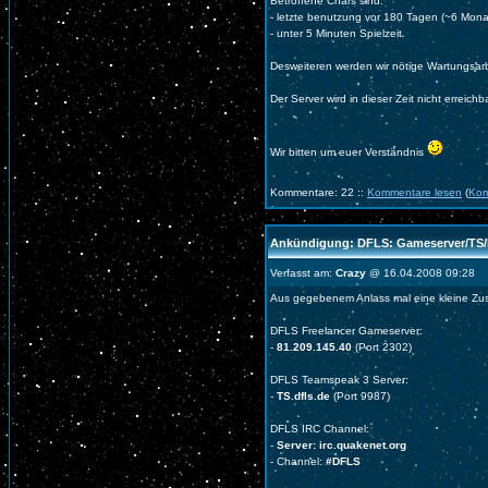
Betroffene Chars sind:
- letzte benutzung vor 180 Tagen (~6 Mona
- unter 5 Minuten Spielzeit
Desweiteren werden wir nötige Wartungsar
Der Server wird in dieser Zeit nicht erreichb
Wir bitten um euer Verständnis
Kommentare: 22 ::
Kommentare lesen
(
Kom
Ankündigung: DFLS: Gameserver/TS/
Verfasst am:
Crazy
@ 16.04.2008 09:28
Aus gegebenem Anlass mal eine kleine Z
DFLS Freelancer Gameserver:
-
81.209.145.40
(Port 2302)
DFLS Teamspeak 3 Server:
-
TS.dfls.de
(Port 9987)
DFLS IRC Channel:
-
Server: irc.quakenet.org
- Channel:
#DFLS