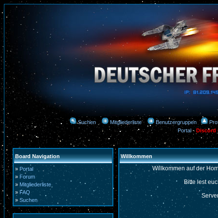
Suchen
Mitgliederliste
Benutzergruppen
Prof
Portal
-
Discord
Board Navigation
Willkommen
Willkommen auf der Hom
»
Portal
»
Forum
Bitte lest eu
»
Mitgliederliste
»
FAQ
Server
»
Suchen