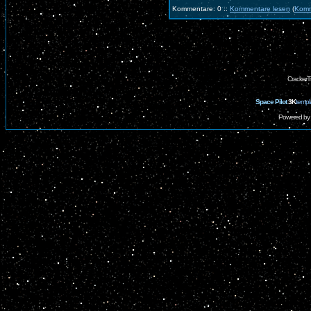
Kommentare: 0 ::
Kommentare lesen
(
Komm
CrackerT
Space Pilot
3K
templ
Powered by