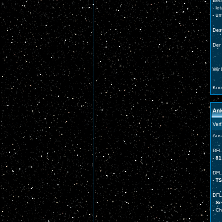
Betr
- l
- un
Des
Der 
Wir
Kom
Ank
Ver
Aus
DFL
-
81
DFL
-
TS
DFL
-
Ser
- C