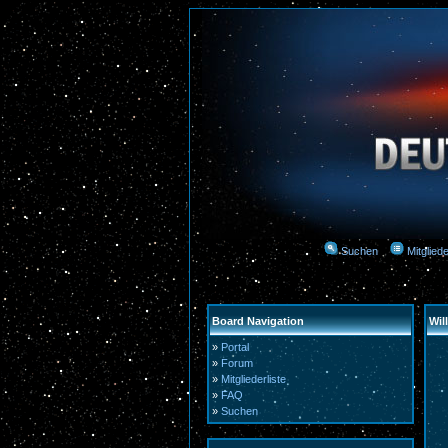
Suchen
Mitgliede
Board Navigation
Wi
»
Portal
»
Forum
»
Mitgliederliste
»
FAQ
»
Suchen