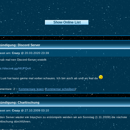
ündigung: Discord Server
fasst am:
Crazy
@ 20.03.2020 23:39
hab mal nen Discord Server erstellt:
ps://discord.gg/f4UFQnA
 Lust hat kann gerne mal vorbei schauen. Ich bin auch ab und an mal da
mentare: 2 ::
Kommentare lesen
(
Kommentar schreiben
)
ündigung: Charlöschung
fasst am:
Crazy
@ 27.10.2009 03:10
den Server wieder ein bisschen zu entrümpeln werden wir am Sonntag (1.11.2009) die nächste
rlöschung durchführen.