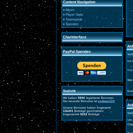
Content Navigation
»
Album
»
Player Stats
»
Teamspeak
»
Spenden
Charinterface
Ank
PayPal Spenden
Ver
Ich 
htt
Wer
Statistik
Kom
Wir haben
5990
registrierte Benutzer.
Der neueste Benutzer ist
asdqwe123
.
Ank
Unsere Benutzer haben insgesamt
116401
Beiträge geschrieben.
Ver
insgesammt
5252
Beiträge
Um 
Cha