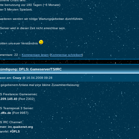
offene Chars sind:
etzte benutzung vor 180 Tagen (~6 Monate)
ter 5 Minuten Spielzeit
weiteren werden wir nötige Wartungsarbeiten durchführen.
Server wird in dieser Zeit nicht erreichbar sein.
 bitten um euer Verständnis
mentare: 22 ::
Kommentare lesen
(
Kommentar schreiben
)
ündigung: DFLS: Gameserver/TS/IRC
fasst am:
Crazy
@ 16.04.2008 09:28
 gegebenem Anlass mal eine kleine Zusammenfassung:
S Freelancer Gameserver:
.209.145.40
(Port 2302)
S Teamspeak 3 Server:
.dfls.de
(Port 9987)
S IRC Channel:
ver: irc.quakenet.org
hannel:
#DFLS