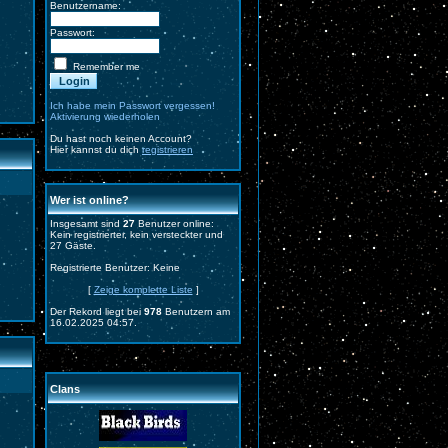
Benutzername:
Passwort:
Remember me
Ich habe mein Passwort vergessen!
Aktivierung wiederholen
Du hast noch keinen Account?
Hier kannst du dich
registrieren
Wer ist online?
Insgesamt sind
27
Benutzer online:
Kein registrierter, kein versteckter und
27 Gäste.
Registrierte Benutzer: Keine
[
Zeige komplette Liste
]
Der Rekord liegt bei
978
Benutzern am
16.02.2025 04:57.
Clans