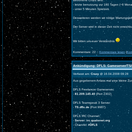
Betroffene Chars sind:
- letzte benutzung vor 180 Tagen (~6 Mona
- unter 5 Minuten Spielzeit
Desweiteren werden wir nötige Wartungsar
Der Server wird in dieser Zeit nicht erreichb
Wir bitten um euer Verständnis
Kommentare: 22 ::
Kommentare lesen
(
Kom
Ankündigung: DFLS: Gameserver/TS/
Verfasst am:
Crazy
@ 16.04.2008 09:28
Aus gegebenem Anlass mal eine kleine Z
DFLS Freelancer Gameserver:
-
81.209.145.40
(Port 2302)
DFLS Teamspeak 3 Server:
-
TS.dfls.de
(Port 9987)
DFLS IRC Channel:
-
Server: irc.quakenet.org
- Channel:
#DFLS