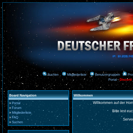
Suchen
Mitgliederliste
Benutzergruppen
Prof
Portal
-
Discord
Board Navigation
Willkommen
Willkommen auf der Hom
»
Portal
»
Forum
Bitte lest eu
»
Mitgliederliste
»
FAQ
Server
»
Suchen