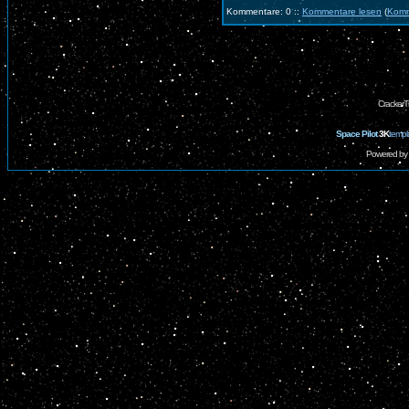
Kommentare: 0 ::
Kommentare lesen
(
Komm
CrackerT
Space Pilot
3K
templ
Powered by