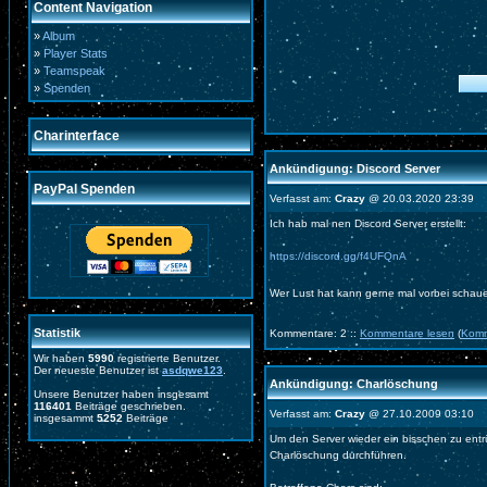
Content Navigation
»
Album
»
Player Stats
»
Teamspeak
»
Spenden
Charinterface
Ankündigung: Discord Server
PayPal Spenden
Verfasst am:
Crazy
@ 20.03.2020 23:39
Ich hab mal nen Discord Server erstellt:
https://discord.gg/f4UFQnA
Wer Lust hat kann gerne mal vorbei schau
Statistik
Kommentare: 2 ::
Kommentare lesen
(
Komm
Wir haben
5990
registrierte Benutzer.
Der neueste Benutzer ist
asdqwe123
.
Ankündigung: Charlöschung
Unsere Benutzer haben insgesamt
116401
Beiträge geschrieben.
Verfasst am:
Crazy
@ 27.10.2009 03:10
insgesammt
5252
Beiträge
Um den Server wieder ein bisschen zu ent
Charlöschung durchführen.