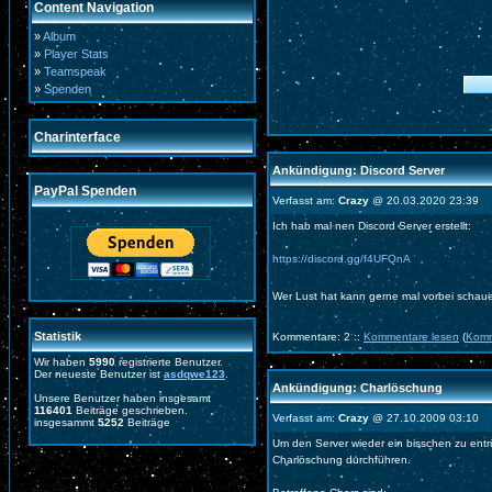
Content Navigation
»
Album
»
Player Stats
»
Teamspeak
»
Spenden
Charinterface
Ankündigung: Discord Server
PayPal Spenden
Verfasst am:
Crazy
@ 20.03.2020 23:39
Ich hab mal nen Discord Server erstellt:
https://discord.gg/f4UFQnA
Wer Lust hat kann gerne mal vorbei schau
Statistik
Kommentare: 2 ::
Kommentare lesen
(
Komm
Wir haben
5990
registrierte Benutzer.
Der neueste Benutzer ist
asdqwe123
.
Ankündigung: Charlöschung
Unsere Benutzer haben insgesamt
116401
Beiträge geschrieben.
Verfasst am:
Crazy
@ 27.10.2009 03:10
insgesammt
5252
Beiträge
Um den Server wieder ein bisschen zu ent
Charlöschung durchführen.