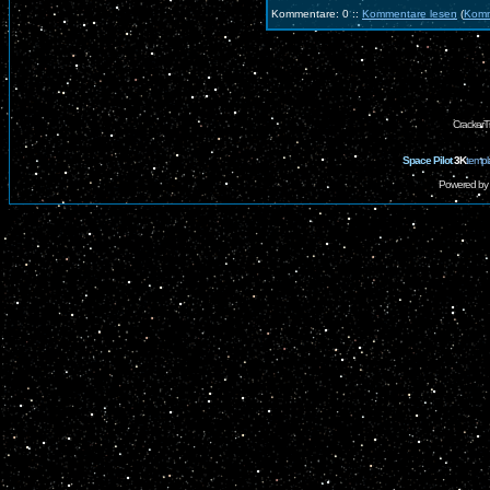
Kommentare: 0 ::
Kommentare lesen
(
Komm
CrackerT
Space Pilot
3K
templ
Powered by