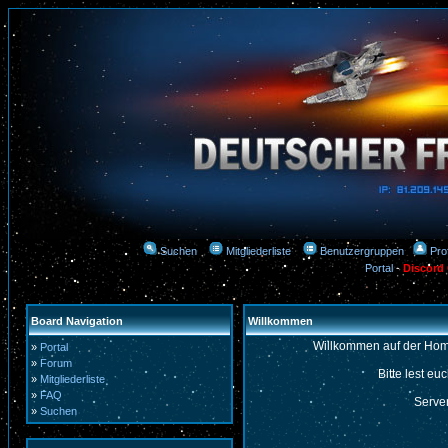
Suchen
Mitgliederliste
Benutzergruppen
Prof
Portal
-
Discord
Board Navigation
Willkommen
Willkommen auf der Hom
»
Portal
»
Forum
Bitte lest eu
»
Mitgliederliste
»
FAQ
Server
»
Suchen