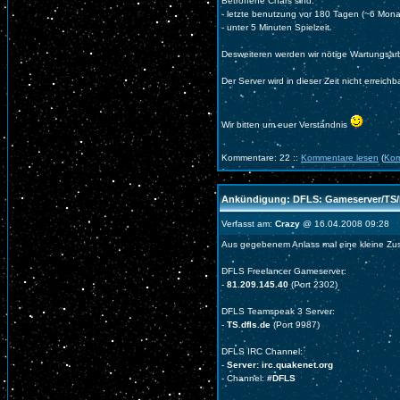
Betroffene Chars sind:
- letzte benutzung vor 180 Tagen (~6 Mona
- unter 5 Minuten Spielzeit
Desweiteren werden wir nötige Wartungsar
Der Server wird in dieser Zeit nicht erreichb
Wir bitten um euer Verständnis
Kommentare: 22 ::
Kommentare lesen
(
Kom
Ankündigung: DFLS: Gameserver/TS/
Verfasst am:
Crazy
@ 16.04.2008 09:28
Aus gegebenem Anlass mal eine kleine Z
DFLS Freelancer Gameserver:
-
81.209.145.40
(Port 2302)
DFLS Teamspeak 3 Server:
-
TS.dfls.de
(Port 9987)
DFLS IRC Channel:
-
Server: irc.quakenet.org
- Channel:
#DFLS