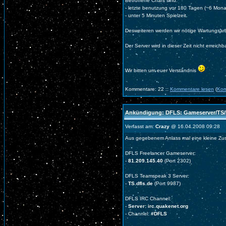
Betroffene Chars sind:
- letzte benutzung vor 180 Tagen (~6 Mona
- unter 5 Minuten Spielzeit
Desweiteren werden wir nötige Wartungsar
Der Server wird in dieser Zeit nicht erreichb
Wir bitten um euer Verständnis
Kommentare: 22 ::
Kommentare lesen
(
Kom
Ankündigung: DFLS: Gameserver/TS/
Verfasst am:
Crazy
@ 16.04.2008 09:28
Aus gegebenem Anlass mal eine kleine Z
DFLS Freelancer Gameserver:
-
81.209.145.40
(Port 2302)
DFLS Teamspeak 3 Server:
-
TS.dfls.de
(Port 9987)
DFLS IRC Channel:
-
Server: irc.quakenet.org
- Channel:
#DFLS