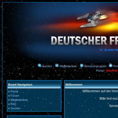
Suchen
Mitgliederliste
Benutzergruppen
Prof
Portal
-
Discord
Board Navigation
Willkommen
Willkommen auf der Hom
»
Portal
»
Forum
Bitte lest eu
»
Mitgliederliste
»
FAQ
Server
»
Suchen