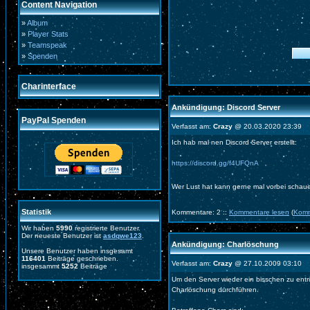
Content Navigation
»
Album
»
Player Stats
»
Teamspeak
»
Spenden
Charinterface
Ankündigung: Discord Server
PayPal Spenden
Verfasst am:
Crazy
@ 20.03.2020 23:39
Ich hab mal nen Discord Server erstellt:
https://discord.gg/f4UFQnA
Wer Lust hat kann gerne mal vorbei schau
Statistik
Kommentare: 2 ::
Kommentare lesen
(
Komm
Wir haben
5990
registrierte Benutzer.
Der neueste Benutzer ist
asdqwe123
.
Ankündigung: Charlöschung
Unsere Benutzer haben insgesamt
116401
Beiträge geschrieben.
Verfasst am:
Crazy
@ 27.10.2009 03:10
insgesammt
5252
Beiträge
Um den Server wieder ein bisschen zu ent
Charlöschung durchführen.