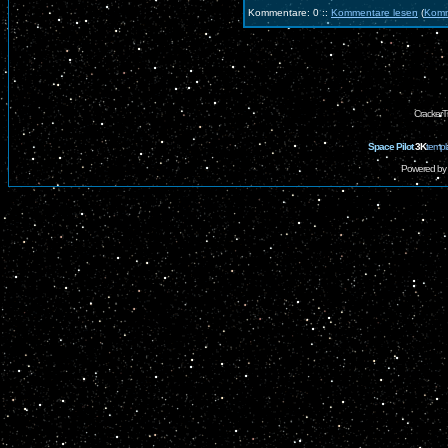
Kommentare: 0 ::
Kommentare lesen
(
Komm
CrackerT
Space Pilot
3K
templ
Powered by