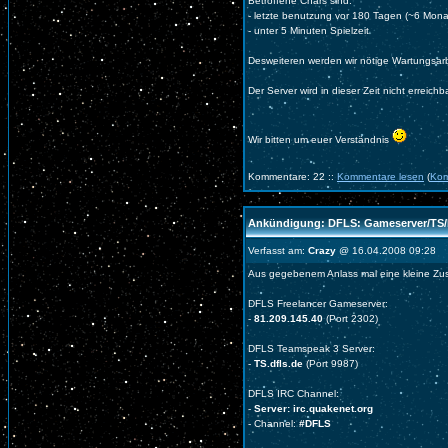
Betroffene Chars sind:
- letzte benutzung vor 180 Tagen (~6 Mona
- unter 5 Minuten Spielzeit
Desweiteren werden wir nötige Wartungsar
Der Server wird in dieser Zeit nicht erreichb
Wir bitten um euer Verständnis
Kommentare: 22 ::
Kommentare lesen
(
Kom
Ankündigung: DFLS: Gameserver/TS/
Verfasst am:
Crazy
@ 16.04.2008 09:28
Aus gegebenem Anlass mal eine kleine Z
DFLS Freelancer Gameserver:
-
81.209.145.40
(Port 2302)
DFLS Teamspeak 3 Server:
-
TS.dfls.de
(Port 9987)
DFLS IRC Channel:
-
Server: irc.quakenet.org
- Channel:
#DFLS