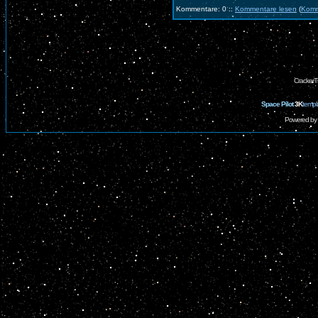
Kommentare: 0 ::
Kommentare lesen
(
Komm
CrackerT
Space Pilot
3K
templ
Powered by