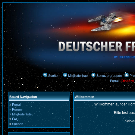
Suchen
Mitgliederliste
Benutzergruppen
Prof
Portal
-
Discord
Board Navigation
Willkommen
Willkommen auf der Hom
»
Portal
»
Forum
Bitte lest eu
»
Mitgliederliste
»
FAQ
Server
»
Suchen