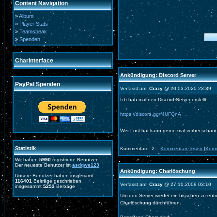
Content Navigation
»
Album
»
Player Stats
»
Teamspeak
»
Spenden
Charinterface
Ankündigung: Discord Server
PayPal Spenden
Verfasst am:
Crazy
@ 20.03.2020 23:39
Ich hab mal nen Discord Server erstellt:
https://discord.gg/f4UFQnA
Wer Lust hat kann gerne mal vorbei schau
Statistik
Kommentare: 2 ::
Kommentare lesen
(
Komm
Wir haben
5990
registrierte Benutzer.
Der neueste Benutzer ist
asdqwe123
.
Ankündigung: Charlöschung
Unsere Benutzer haben insgesamt
116401
Beiträge geschrieben.
Verfasst am:
Crazy
@ 27.10.2009 03:10
insgesammt
5252
Beiträge
Um den Server wieder ein bisschen zu ent
Charlöschung durchführen.