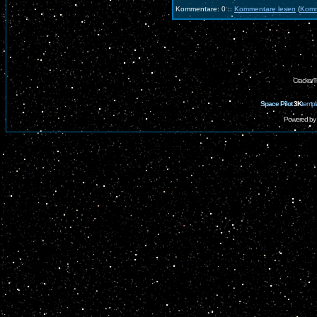
Kommentare: 0 ::
Kommentare lesen
(
Komm
CrackerT
Space Pilot
3K
templ
Powered by