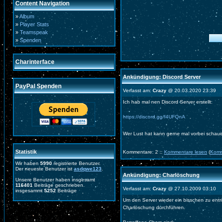
Content Navigation
»
Album
»
Player Stats
»
Teamspeak
»
Spenden
Charinterface
Ankündigung: Discord Server
PayPal Spenden
Verfasst am:
Crazy
@ 20.03.2020 23:39
Ich hab mal nen Discord Server erstellt:
https://discord.gg/f4UFQnA
Wer Lust hat kann gerne mal vorbei schau
Statistik
Kommentare: 2 ::
Kommentare lesen
(
Komm
Wir haben
5990
registrierte Benutzer.
Der neueste Benutzer ist
asdqwe123
.
Ankündigung: Charlöschung
Unsere Benutzer haben insgesamt
116401
Beiträge geschrieben.
Verfasst am:
Crazy
@ 27.10.2009 03:10
insgesammt
5252
Beiträge
Um den Server wieder ein bisschen zu ent
Charlöschung durchführen.