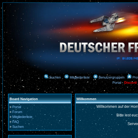
Suchen
Mitgliederliste
Benutzergruppen
Prof
Portal
-
Discord
Board Navigation
Willkommen
Willkommen auf der Hom
»
Portal
»
Forum
Bitte lest eu
»
Mitgliederliste
»
FAQ
Server
»
Suchen