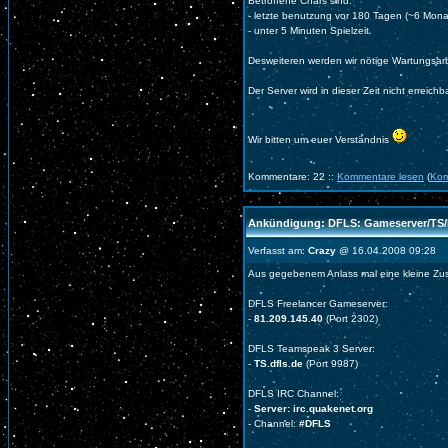
Betroffene Chars sind:
- letzte benutzung vor 180 Tagen (~6 Mona
- unter 5 Minuten Spielzeit
Desweiteren werden wir nötige Wartungsar
Der Server wird in dieser Zeit nicht erreichb
Wir bitten um euer Verständnis
Kommentare: 22 ::
Kommentare lesen
(
Kom
Ankündigung: DFLS: Gameserver/TS/
Verfasst am:
Crazy
@ 16.04.2008 09:28
Aus gegebenem Anlass mal eine kleine Z
DFLS Freelancer Gameserver:
-
81.209.145.40
(Port 2302)
DFLS Teamspeak 3 Server:
-
TS.dfls.de
(Port 9987)
DFLS IRC Channel:
-
Server: irc.quakenet.org
- Channel:
#DFLS