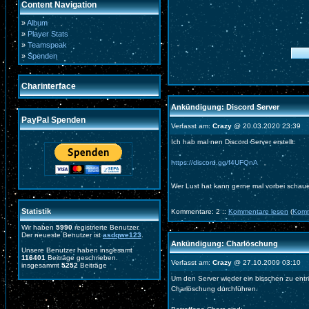
Content Navigation
»
Album
»
Player Stats
»
Teamspeak
»
Spenden
Charinterface
Ankündigung: Discord Server
PayPal Spenden
Verfasst am:
Crazy
@ 20.03.2020 23:39
Ich hab mal nen Discord Server erstellt:
https://discord.gg/f4UFQnA
Wer Lust hat kann gerne mal vorbei schau
Statistik
Kommentare: 2 ::
Kommentare lesen
(
Komm
Wir haben
5990
registrierte Benutzer.
Der neueste Benutzer ist
asdqwe123
.
Ankündigung: Charlöschung
Unsere Benutzer haben insgesamt
116401
Beiträge geschrieben.
Verfasst am:
Crazy
@ 27.10.2009 03:10
insgesammt
5252
Beiträge
Um den Server wieder ein bisschen zu ent
Charlöschung durchführen.