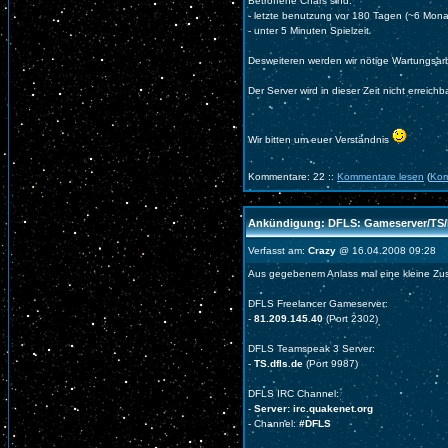
Betroffene Chars sind:
- letzte benutzung vor 180 Tagen (~6 Mona
- unter 5 Minuten Spielzeit
Desweiteren werden wir nötige Wartungsar
Der Server wird in dieser Zeit nicht erreichb
Wir bitten um euer Verständnis
Kommentare: 22 ::
Kommentare lesen
(
Kom
Ankündigung: DFLS: Gameserver/TS/
Verfasst am:
Crazy
@ 16.04.2008 09:28
Aus gegebenem Anlass mal eine kleine Z
DFLS Freelancer Gameserver:
-
81.209.145.40
(Port 2302)
DFLS Teamspeak 3 Server:
-
TS.dfls.de
(Port 9987)
DFLS IRC Channel:
-
Server: irc.quakenet.org
- Channel:
#DFLS