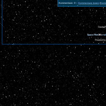
Kommentare: 0 ::
Kommentare lesen
(
Komm
CrackerT
Space Pilot
3K
templ
Powered by