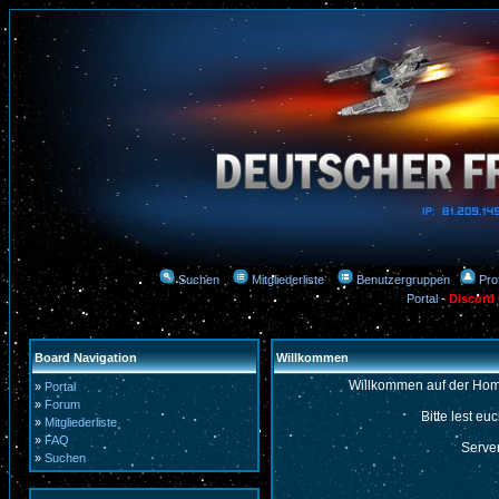
Suchen
Mitgliederliste
Benutzergruppen
Prof
Portal
-
Discord
Board Navigation
Willkommen
Willkommen auf der Hom
»
Portal
»
Forum
Bitte lest eu
»
Mitgliederliste
»
FAQ
Server
»
Suchen