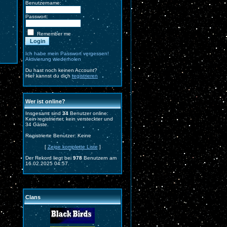
Benutzername:
Passwort:
Remember me
Ich habe mein Passwort vergessen!
Aktivierung wiederholen
Du hast noch keinen Account?
Hier kannst du dich
registrieren
Wer ist online?
Insgesamt sind
34
Benutzer online:
Kein registrierter, kein versteckter und
34 Gäste.
Registrierte Benutzer: Keine
[
Zeige komplette Liste
]
Der Rekord liegt bei
978
Benutzern am
16.02.2025 04:57.
Clans