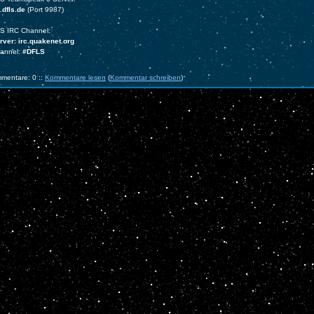
.dfls.de
(Port 9987)
S IRC Channel:
ver: irc.quakenet.org
hannel:
#DFLS
mentare: 0 ::
Kommentare lesen
(
Kommentar schreiben
)