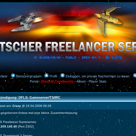
rliste
Benutzergruppen
Profil
Einloggen, um private Nachrichten zu lesen
Portal
-
Discord Community
-
Album
-
Player Stats
ündigung: DFLS: Gameserver/TS/IRC
fasst am:
Crazy
@ 16.04.2008 09:28
 gegebenem Anlass mal eine kleine Zusammenfassung:
S Freelancer Gameserver:
.209.145.40
(Port 2302)
S Teamspeak 3 Server: