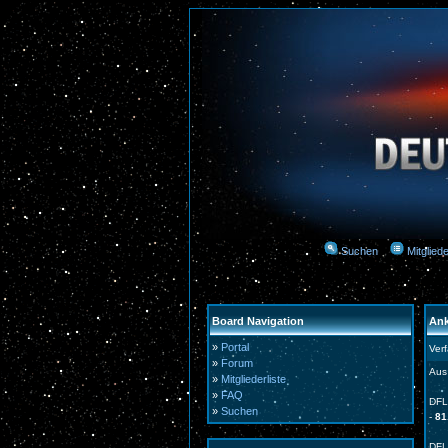
Suchen
Mitgliede
Board Navigation
Ank
»
Portal
Ver
»
Forum
Aus
»
Mitgliederliste
»
FAQ
DFL
»
Suchen
-
81
DFL