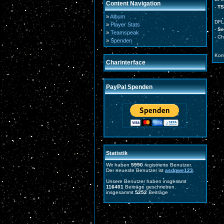
Content Navigation
-
TS
»
Album
DFL
»
Player Stats
-
Ser
»
Teamspeak
- C
»
Spenden
Kom
Charinterface
PayPal Spenden
Statistik
Wir haben
5990
registrierte Benutzer.
Der neueste Benutzer ist
asdqwe123
.
Unsere Benutzer haben insgesamt
116401
Beiträge geschrieben.
insgesammt
5252
Beiträge