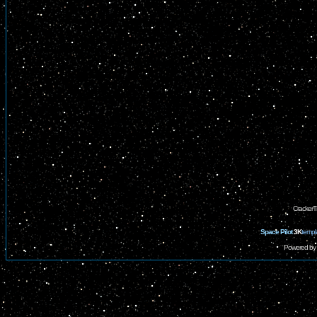
CrackerT
Space Pilot
3K
templ
Powered by