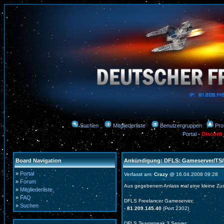
Suchen
Mitgliederliste
Benutzergruppen
Prof
Portal
-
Discord
Board Navigation
Ankündigung: DFLS: Gameserver/TS/
»
Portal
Verfasst am:
Crazy
@ 16.04.2008 09:28
»
Forum
Aus gegebenem Anlass mal eine kleine Z
»
Mitgliederliste
»
FAQ
DFLS Freelancer Gameserver:
»
Suchen
-
81.209.145.40
(Port 2302)
DFLS Teamspeak 3 Server: