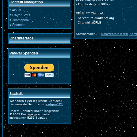
Content Navigation
-
TS.dfls.de
(Port 9987)
»
Album
DFLS IRC Channel:
»
Player Stats
-
Server: irc.quakenet.org
»
Teamspeak
- Channel:
#DFLS
»
Spenden
Kommentare: 0 ::
Kommentare lesen
(
Komm
Charinterface
PayPal Spenden
Statistik
Wir haben
5990
registrierte Benutzer.
Der neueste Benutzer ist
asdqwe123
.
Unsere Benutzer haben insgesamt
116401
Beiträge geschrieben.
insgesammt
5252
Beiträge