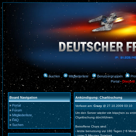
Suchen
Mitgliederliste
Benutzergruppen
Prof
Portal
-
Discord
Board Navigation
Ankündigung: Charlöschung
»
Portal
Verfasst am:
Crazy
@ 27.10.2009 03:10
»
Forum
Um den Server wieder ein bisschen zu ent
»
Mitgliederliste
Charlöschung durchführen.
»
FAQ
»
Suchen
Betroffene Chars sind:
- letzte benutzung vor 180 Tagen (~6 Mona
- unter 5 Minuten Spielzeit