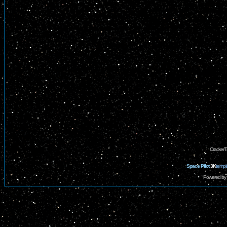
CrackerT
Space Pilot
3K
templ
Powered by