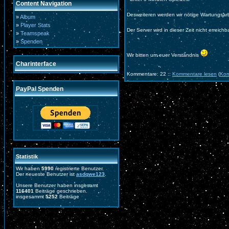
Content Navigation
Desweiteren werden wir nötige Wartungsar
»
Album
»
Player Stats
Der Server wird in dieser Zeit nicht erreichb
»
Teamspeak
»
Spenden
Wir bitten um euer Verständnis
Charinterface
Kommentare: 22 ::
Kommentare lesen
(
Kom
PayPal Spenden
Statistik
Wir haben
5990
registrierte Benutzer.
Der neueste Benutzer ist
asdqwe123
.
Unsere Benutzer haben insgesamt
116401
Beiträge geschrieben.
insgesammt
5252
Beiträge