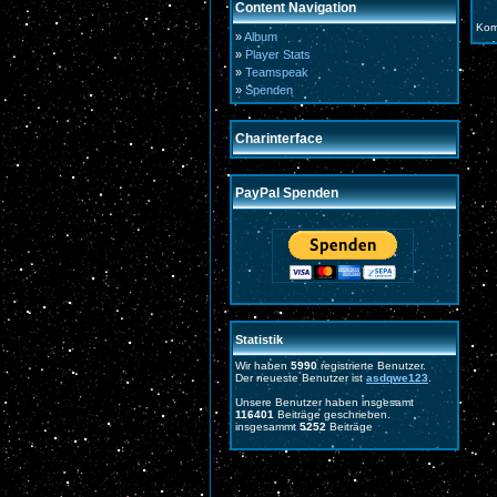
Content Navigation
Kom
»
Album
»
Player Stats
»
Teamspeak
»
Spenden
Charinterface
PayPal Spenden
Statistik
Wir haben
5990
registrierte Benutzer.
Der neueste Benutzer ist
asdqwe123
.
Unsere Benutzer haben insgesamt
116401
Beiträge geschrieben.
insgesammt
5252
Beiträge