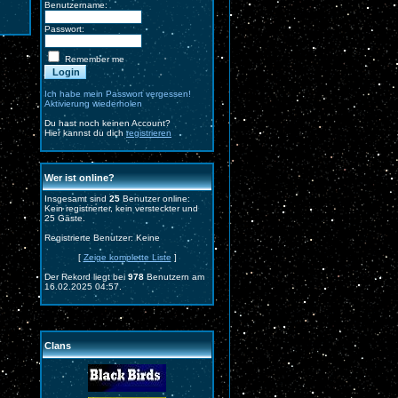
Benutzername:
Passwort:
Remember me
Ich habe mein Passwort vergessen!
Aktivierung wiederholen
Du hast noch keinen Account?
Hier kannst du dich
registrieren
Wer ist online?
Insgesamt sind
25
Benutzer online:
Kein registrierter, kein versteckter und
25 Gäste.
Registrierte Benutzer: Keine
[
Zeige komplette Liste
]
Der Rekord liegt bei
978
Benutzern am
16.02.2025 04:57.
Clans