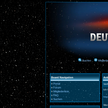
Suchen
Mitgliede
Board Navigation
Ank
»
Portal
Ver
»
Forum
Ich 
»
Mitgliederliste
»
FAQ
htt
»
Suchen
Wer