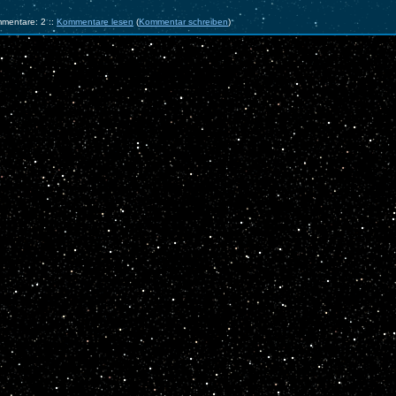
mentare: 2 ::
Kommentare lesen
(
Kommentar schreiben
)