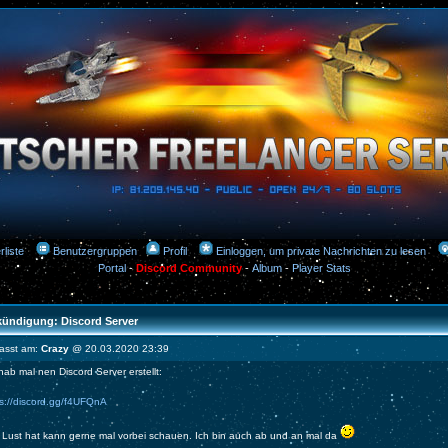
rliste
Benutzergruppen
Profil
Einloggen, um private Nachrichten zu lesen
Portal
-
Discord Community
-
Album
-
Player Stats
ündigung: Discord Server
fasst am:
Crazy
@ 20.03.2020 23:39
hab mal nen Discord Server erstellt:
ps://discord.gg/f4UFQnA
 Lust hat kann gerne mal vorbei schauen. Ich bin auch ab und an mal da