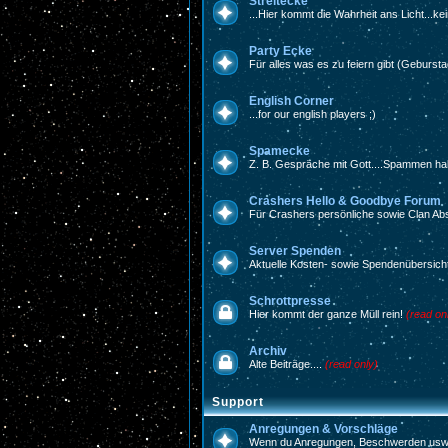
Streitecke
...Hier kommt die Wahrheit ans Licht...ke
Party Ecke
Für alles was es zu feiern gibt (Gebursta
English Corner
...for our english players ;)
Spamecke
Z. B. Gespräche mit Gott....Spammen hal
Crashers Hello & Goodbye Forum
Für Crashers persönliche sowie Clan Ab
Server Spenden
Aktuelle Kosten- sowie Spendenübersich
Schrottpresse
Hier kommt der ganze Müll rein!
(read on
Archiv
Alte Beiträge....
(read only)
Support
Anregungen & Vorschläge
Wenn du Anregungen, Beschwerden usw. h