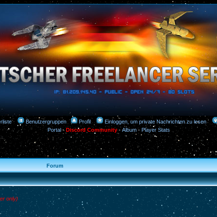
rliste
Benutzergruppen
Profil
Einloggen, um private Nachrichten zu lesen
Portal
-
Discord Community
-
Album
-
Player Stats
Forum
er only)