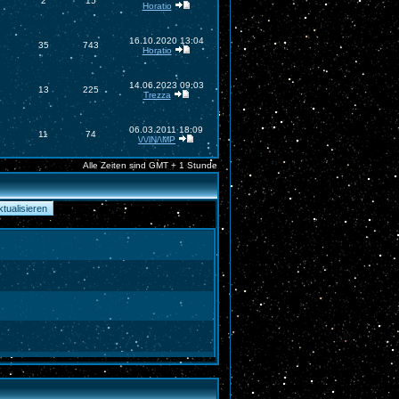
2
15
Horatio
16.10.2020 13:04
35
743
Horatio
14.06.2023 09:03
13
225
Trezza
06.03.2011 18:09
11
74
\/\/lN/\MP
Alle Zeiten sind GMT + 1 Stunde