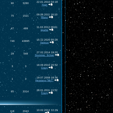
22.01.2010 04:18
90
3280
Yvan
09.06.2011 16:10
75
1521
Rhino
11.03.2012 08:51
47
489
sparks
15.12.2020 20:28
746
43895
Various
27.02.2014 19:20
29
548
Stummer_Schrei
18.09.2010 20:52
3
3
Crazy
19.07.2009 18:36
1
3
Hessians-°Mr.T°
28.01.2011 13:52
95
3314
Crazy
10.02.2012 12:29
118
2043