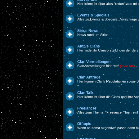
Hier könnt ihr über alles "reden" was mit
Events & Specials
Alles zu Events & Specials...Vorschläge
Sirius News
News rund um Sirius
Aktive Clans
Hier findet ihr Clanvorstellungen der derz
Clan Vorstellungen
Clan Vorstellungen hier rein!
(read only)
Clan Anträge
Hier können Clans Reputationen sowie 
Clan Talk
Hier könnt ihr über die Clans und ihre Vo
Freelancer
Alles zum Thema: "Freelancer" hier rein!
Offtopic
Wenn es sonst nirgendwo passt, dann hie