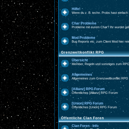
Hilfe!
Wenn du z. B. techn. Probs hast einfach 
Char Probleme
Probleme mit eurem Char? Ihr wurdet geba
Mod Probleme
Bug Reports etc. zum Client Mod hier rein
Grenzweltkonflikt RPG
Übersicht
Member, Regeln und sonstiges zum RP
Allgemeines
Allgemeines zum Grenzweltkonflikt RPG
[Allianz] RPG Forum
Öffentliches [Allianz] RPG Forum
[Union] RPG Forum
Öffentliches [Union] RPG Forum
Öffentliche Clan Foren
Clan Foren - Info