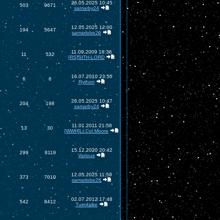
26.05.2025 10:45
503
9671
samarby24
12.05.2025 12:00
194
5647
samarlobe26
11.09.2009 18:36
11
532
[RS]SITH-LORD
16.07.2010 23:50
6
6
Rython
26.05.2025 10:47
204
198
samarby24
11.01.2011 21:58
13
30
[WWH]Lt.Col.Moore
15.12.2020 20:42
299
8119
Various
12.05.2025 11:59
373
7010
samarlobe26
02.07.2012 17:48
542
8412
Turmfalke