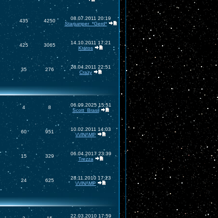
08.07.2011 20:19
435
4250
Starjumper_*Gerd*
14.10.2011 17:21
425
3065
Kratos
28.04.2011 22:51
35
276
Crazy
06.09.2025 15:51
4
8
Scott_Brasil
10.02.2011 14:03
60
951
\/\/lN/\MP
06.04.2017 23:39
15
329
Trezza
28.11.2010 17:23
24
625
\/\/lN/\MP
22.03.2010 17:59