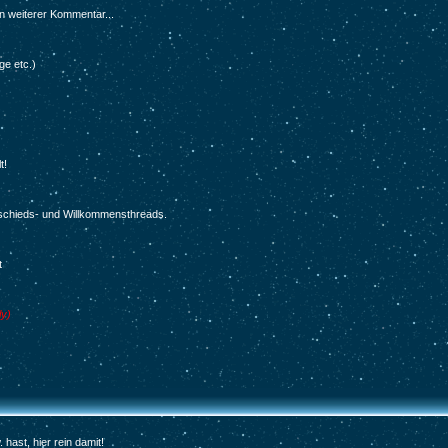
in weiterer Kommentar...
ge etc.)
t!
schieds- und Willkommensthreads.
t
ly)
ast, hier rein damit!