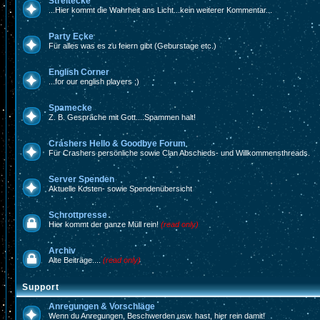
Streitecke
...Hier kommt die Wahrheit ans Licht...kein weiterer Kommentar...
Party Ecke
Für alles was es zu feiern gibt (Geburstage etc.)
English Corner
...for our english players ;)
Spamecke
Z. B. Gespräche mit Gott....Spammen halt!
Crashers Hello & Goodbye Forum
Für Crashers persönliche sowie Clan Abschieds- und Willkommensthreads.
Server Spenden
Aktuelle Kosten- sowie Spendenübersicht
Schrottpresse
Hier kommt der ganze Müll rein!
(read only)
Archiv
Alte Beiträge....
(read only)
Support
Anregungen & Vorschläge
Wenn du Anregungen, Beschwerden usw. hast, hier rein damit!