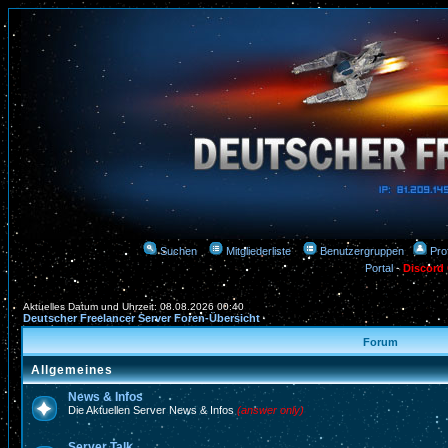
Suchen
Mitgliederliste
Benutzergruppen
Prof
Portal
-
Discord
Aktuelles Datum und Uhrzeit: 08.08.2026 00:40
Deutscher Freelancer Server Foren-Übersicht
Forum
Allgemeines
News & Infos
Die Aktuellen Server News & Infos
(answer only)
Server Talk