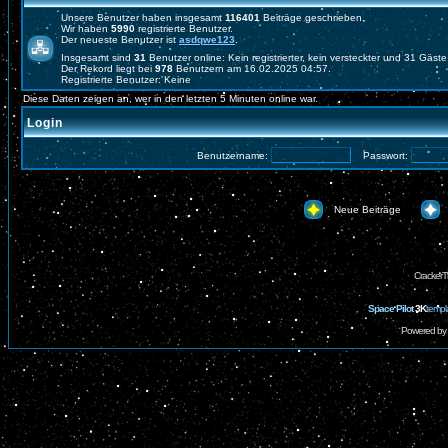
Unsere Benutzer haben insgesamt
116401
Beiträge geschrieben.
Wir haben
5990
registrierte Benutzer.
Der neueste Benutzer ist
asdqwe123
.
Insgesamt sind
31
Benutzer online: Kein registrierter, kein versteckter und 31 Gäst
Der Rekord liegt bei
978
Benutzern am 16.02.2025 04:57.
Registrierte Benutzer: Keine
Diese Daten zeigen an, wer in den letzten 5 Minuten online war.
Login
Benutzername:
Passwort:
Neue Beiträge
CrackerT
Space Pilot
3K
templ
Powered by