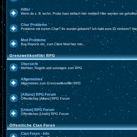
Hilfe!
Wenn du z. B. techn. Probs hast einfach hier melden! Hier werden sie geholfe
Char Probleme
Probleme mit eurem Char? Ihr wurdet gebannt? Ich habt eure ID verloren? Hier
Mod Probleme
Bug Reports etc. zum Client Mod hier rein...
Grenzweltkonflikt RPG
Übersicht
Member, Regeln und sonstiges zum RPG
Allgemeines
Allgemeines zum Grenzweltkonflikt RPG
[Allianz] RPG Forum
Öffentliches [Allianz] RPG Forum
[Union] RPG Forum
Öffentliches [Union] RPG Forum
Öffentliche Clan Foren
Clan Foren - Info