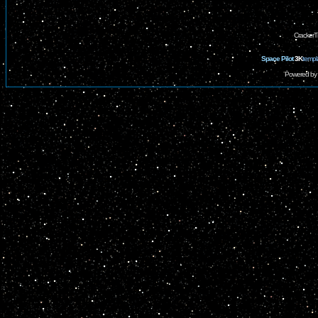
CrackerT
Space Pilot
3K
templ
Powered by