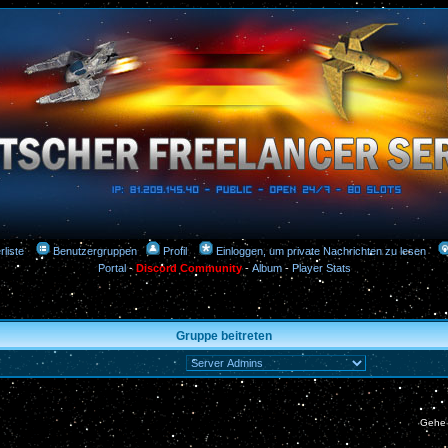
rliste
Benutzergruppen
Profil
Einloggen, um private Nachrichten zu lesen
Portal
-
Discord Community
-
Album
-
Player Stats
Gruppe beitreten
Gehe