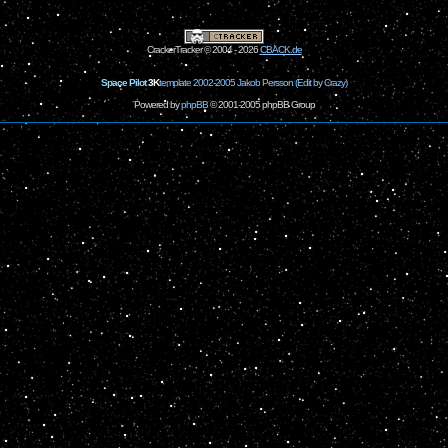
CrackerTracker © 2004 - 2026
CBACK.de
Space Pilot
3K
template 2002-2005 Jakob Persson (Edit by Crazy)
Powered by
phpBB
© 2001-2005 phpBB Group