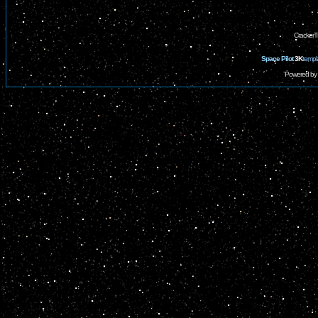
CrackerT
Space Pilot
3K
templ
Powered by