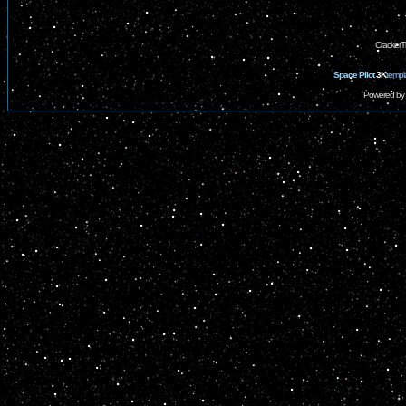
CrackerT
Space Pilot
3K
templ
Powered by